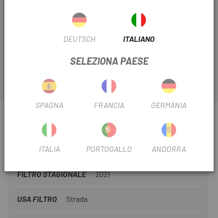
Ultimi articoli in magazzino
I tuoi componenti, accessori e ricambi BMC li trovi da
DEUTSCH
ITALIANO
Escapa
, come il
Manubrio BMC Teammachine SLR B13
SELEZIONA PAESE
SPAGNA
FRANCIA
GERMANIA
INFORMAZIONI SU DIREZIONE BMC
TEAMMACHINE SLR B13
ITALIA
PORTOGALLO
ANDORRA
SCHEDA PRODOTTO
FILTRO STAGIONALE
2021
USA FILTRO
Strada