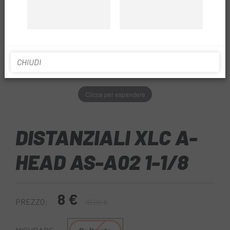
CHIUDI
Clicca per espandere
DISTANZIALI XLC A-
HEAD AS-A02 1-1/8
8 €
PREZZO:
10,00 €