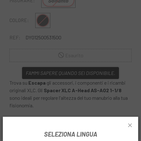
Soltanto
MISURARE:
Nero
COLORE:
REF:
DY012500531500
Esaurito
FAMMI SAPERE QUANDO SEI DISPONIBILE.
Trova su
Escapa
gli accessori, i componenti e i ricambi
originali XLC. Gli
Spacer XLC A-Head AS-A02 1-1/8
sono ideali per regolare l'altezza del tuo manubrio alla tua
fisionomia.
SELEZIONA LINGUA