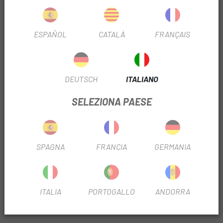
INFORMAZIONI SU DISTANZIALI XLC A-HEAD AS-
A02 1-1/8
ESPAÑOL
CATALÀ
FRANÇAIS
SCHEDA PRODOTTO
FILTRO STAGIONALE
2023
DEUTSCH
ITALIANO
SELEZIONA PAESE
INFORMAZIONI SUL PRODOTTO
Composto da: 3 x 5 mm, 1 x 10 mm, 1 x 15 mm
SPAGNA
FRANCIA
GERMANIA
Realizzati in alluminio
Colore nero
ITALIA
PORTOGALLO
ANDORRA
RECENSIONI TRUSTED SHOPS