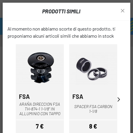
PRODOTTI SIMILI
Al momento non abbiamo scorte di questo prodotto, ti
proponiamo alcuni articoli simili che abbiamo in stock
-20%
favori
FSA
FSA
O
ARAÑA DIRECCION FSA
TAP
SPACER FSA CARBON
TH-874-1 1-1/8" IN
1-1/8
ALLUMINIO CON TAPPO
7 €
8 €
Prezzo
Prezzo