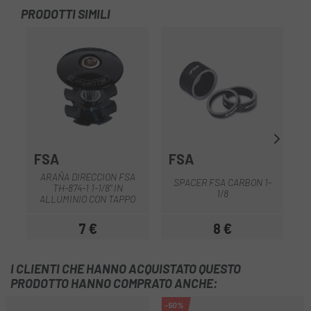
PRODOTTI SIMILI
FSA
FSA
ARAÑA DIRECCION FSA
SPACER FSA CARBON 1-
TH-874-1 1-1/8" IN
1/8
C
ALLUMINIO CON TAPPO
7 €
8 €
Prezzo
Prezzo
I CLIENTI CHE HANNO ACQUISTATO QUESTO
PRODOTTO HANNO COMPRATO ANCHE:
-50%