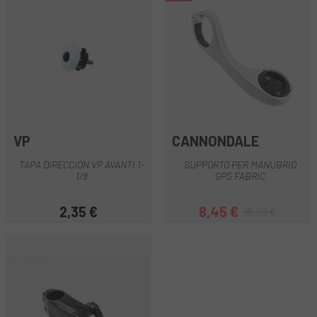
VP
CANNONDALE
TAPA DIRECCION VP AVANTI 1-
SUPPORTO PER MANUBRIO
1/8
GPS FABRIC
2,35 €
8,45 €
16,90 €
Prezzo
Prezzo
Prezzo base