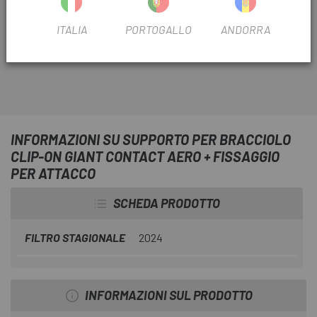
sono progettati specificamente per la gamma Giant
Propel Disc e richiedono un manubrio Contact SL Aero o
ITALIA
PORTOGALLO
ANDORRA
Contact SLR Aero per la compatibilità.
INFORMAZIONI SU SUPPORTO PER BRACCIOLO
CLIP-ON GIANT CONTACT AERO + FISSAGGIO
PER ATTACCO
SCHEDA PRODOTTO
FILTRO STAGIONALE
2024
INFORMAZIONI SUL PRODOTTO