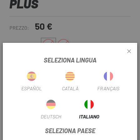
PLUS
50 €
PREZZO:
42
44
MISURARE:
SELEZIONA LINGUA
Nero
COLORE:
REF:
DS21018-3042
ESPAÑOL
CATALÀ
FRANÇAIS
Esaurito
DEUTSCH
ITALIANO
FAMMI SAPERE QUANDO SEI DISPONIBILE.
SELEZIONA PAESE
SCONTO DEL 10% NEL CARRELLO