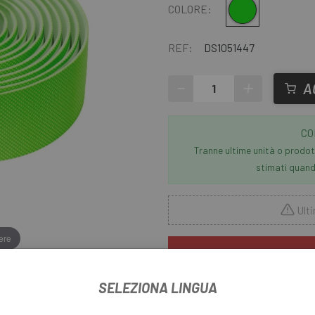
Verde
COLORE:
REF:
DS1051447
-
+
A
CO
Tranne ultime unità o prodott
stimati quando
Ulti
ere
SCONTO 
Offerta non cumulabile
SELEZIONA LINGUA
Scopri su
Escapa
i prodotti Spe