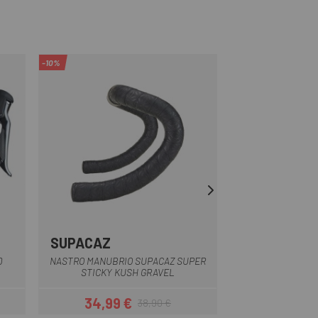
-10%
SUPACAZ
CUBE
io
Nero
D
NASTRO MANUBRIO SUPACAZ SUPER
NASTRO MANUBRI
STICKY KUSH GRAVEL
TAPE 
34,99 €
39,
38,90 €
Prezzo
Prezzo base