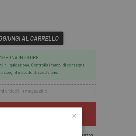
GGIUNGI AL CARRELLO
NSEGNA IN 48 ORE
i in liquidazione. Controlla i tempi di consegna
 scegli il metodo di spedizione.
mi articoli in magazzino
DEL 10% NEL CARRELLO
 con altre promozioni.
Termini e condizioni
cialized per equipaggiare la tua bici. Il
Nastro