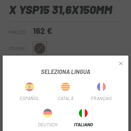
X YSP15 31,6X150MM
162 €
PREZZO:
Nero
COLORE:
LUNGHEZZA DEL
31,6x150mm/L470mm
SELEZIONA LINGUA
REGGISELLA:
REF:
DV5772003
ESPAÑOL
CATALÀ
FRANÇAIS
Esaurito
FAMMI SAPERE QUANDO SEI DISPONIBILE.
DEUTSCH
ITALIANO
Il
reggisella telescopico Tranz-X YSP15 31.6x150mm