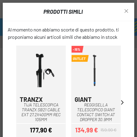
PRODOTTI SIMILI
Al momento non abbiamo scorte di questo prodotto, ti
proponiamo alcuni articoli simili che abbiamo in stock
-15%
-20%
OUTLET
favori
TRANZX
GIANT
XL
TIJA TELESCOPICA
REGGISELLA
TRANZX SB21 CABLE
TELESCOPICO GIANT
TEL
EXT 27.2X400MM REC
CONTACT SWITCH AT
T
105MM
DROPPER 30.9MM
177,90 €
134,99 €
159,90 €
Prezzo
Prezzo
Prezzo base