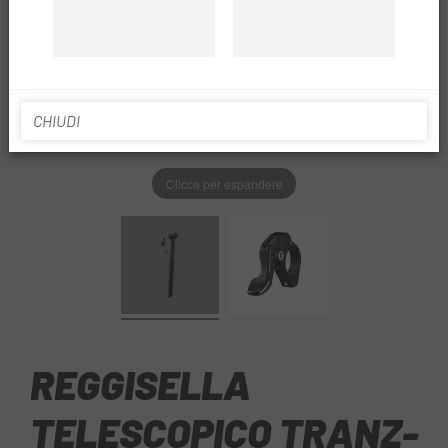
CHIUDI
Clicca per espandere
REGGISELLA
TELESCOPICO TRANZ-