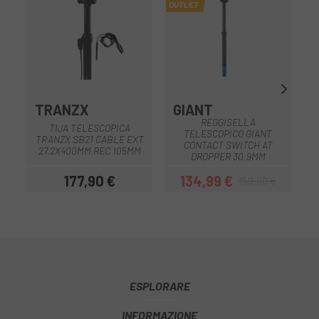
OUTLET
TRANZX
GIANT
REGGISELLA
TIJA TELESCOPICA
TELESCOPICO GIANT
TRANZX SB21 CABLE EXT
CONTACT SWITCH AT
27.2X400MM REC 105MM
DROPPER 30.9MM
177,90 €
134,99 €
159,90 €
Prezzo
Prezzo
Prezzo base
ESPLORARE
INFORMAZIONE