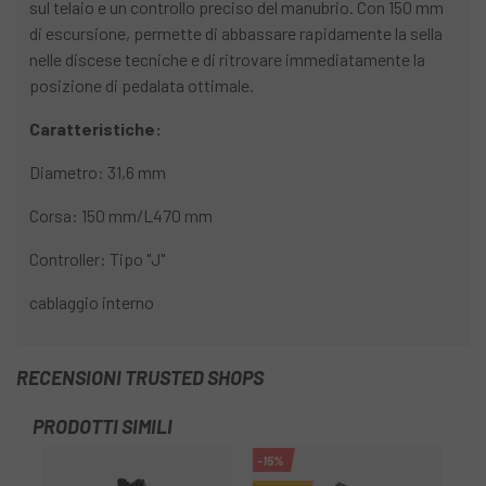
sul telaio e un controllo preciso del manubrio. Con 150 mm
di escursione, permette di abbassare rapidamente la sella
nelle discese tecniche e di ritrovare immediatamente la
posizione di pedalata ottimale.
Caratteristiche:
Diametro: 31,6 mm
Corsa: 150 mm/L470 mm
Controller: Tipo "J"
cablaggio interno
RECENSIONI TRUSTED SHOPS
PRODOTTI SIMILI
-15%
-2