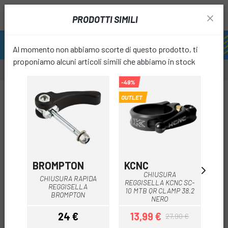
PRODOTTI SIMILI
Al momento non abbiamo scorte di questo prodotto, ti
proponiamo alcuni articoli simili che abbiamo in stock
-49%
-49%
-15%
OUTLET
OUTL
favori
BROMPTON
KCNC
KC
CHIUSURA
CHIUSURA RAPIDA
A
REGGISELLA KCNC SC-
REGGISELLA
10 MTB QR CLAMP 38.2
BROMPTON
NERO
24 €
13,99 €
1
27,90 €
Prezzo
Prezzo
Prezzo base