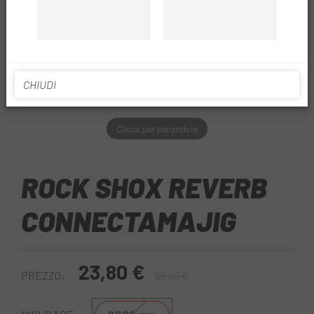
CHIUDI
Clicca per espandere
ROCK SHOX REVERB
CONNECTAMAJIG
23,80 €
PREZZO:
28,00 €