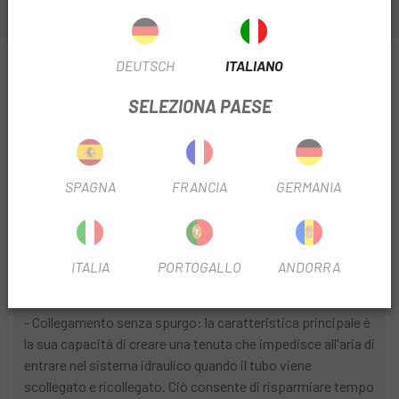
DEUTSCH
ITALIANO
INFORMAZIONI SU ROCK SHOX REVERB
CONNECTAMAJIG
SELEZIONA PAESE
SCHEDA PRODOTTO
FILTRO STAGIONALE
2025
SPAGNA
FRANCIA
GERMANIA
INFORMAZIONI SUL PRODOTTO
ITALIA
PORTOGALLO
ANDORRA
Caratteristiche:
- Collegamento senza spurgo: la caratteristica principale è
la sua capacità di creare una tenuta che impedisce all'aria di
entrare nel sistema idraulico quando il tubo viene
scollegato e ricollegato. Ciò consente di risparmiare tempo