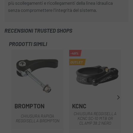
più scollegamenti e ricollegamenti della linea idraulica
senza compromettere l'integrità del sistema.
RECENSIONI TRUSTED SHOPS
PRODOTTI SIMILI
-49%
-4
OUTLET
OU
BROMPTON
KCNC
CHIUSURA REGGISELLA
CHIUSURA RAPIDA
KCNC SC-10 MTB QR
REGGISELLA BROMPTON
CLAMP 38.2 NERO