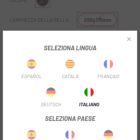
Nero
255x175mm
LARGHEZZA DELLA SELLA:
REF:
DU00719267
SELEZIONA LINGUA
Esaurito
FAMMI SAPERE QUANDO SEI DISPONIBILE.
ESPAÑOL
CATALÀ
FRANÇAIS
In
Escapa
vogliamo che tu ti senta a tuo agio quando sei
in sella alla bici e ti offriamo una vasta selezione di sellini
per questo.
DEUTSCH
ITALIANO
Il
Sellino Ges Comfort Donna 255x175mm
ha un taglio
anatomico centrale che aiuta a ridurre la pressione nella
SELEZIONA PAESE
zona perineale.