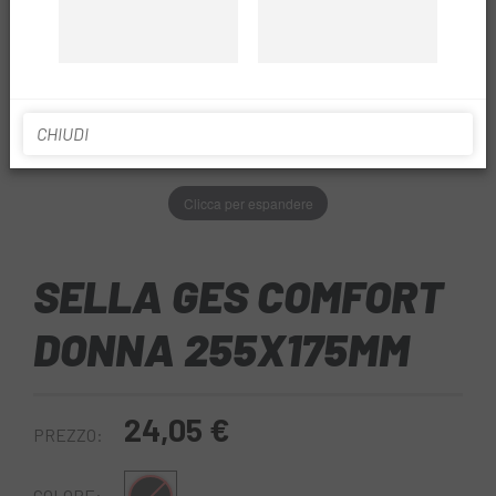
CHIUDI
Clicca per espandere
SELLA GES COMFORT
DONNA 255X175MM
24,05 €
PREZZO:
COLORE: