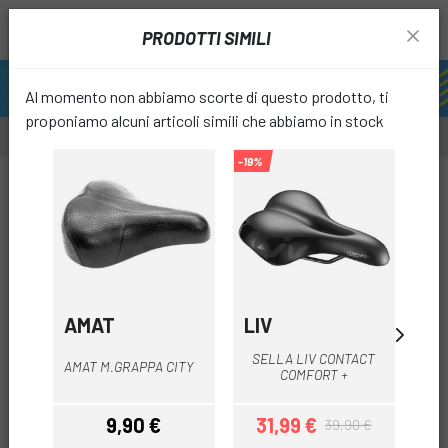
PRODOTTI SIMILI
Al momento non abbiamo scorte di questo prodotto, ti
proponiamo alcuni articoli simili che abbiamo in stock
-19%
-40%
favori
AMAT
LIV
GI
SELLA LIV CONTACT
SEL
AMAT M.GRAPPA CITY
COMFORT +
9,90 €
31,99 €
2
39,90 €
Prezzo
Prezzo
Prezzo base