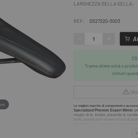
LARGHEZZA DELLA SELLA:
REF:
DS27220-3003
-
+
A
CO
Tranne ultime unità o prodott
stimati quando
Ulti
ere
Le migliori marche di componenti e accessor
Specialized Phenom Expert Mimic
un
meglio di te. Inoltre, presenta le cara
tanto, quindi puoi essere sicura di gode
posizione. Con il nostro design brevett
che si adatta perfettamente al tuo corpo
P