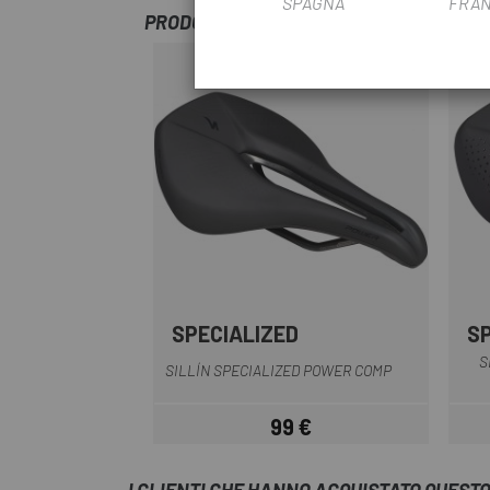
SPAGNA
FRAN
PRODOTTI SIMILI
SPECIALIZED
S
Nero
S
SILLÍN SPECIALIZED POWER COMP
99 €
Prezzo