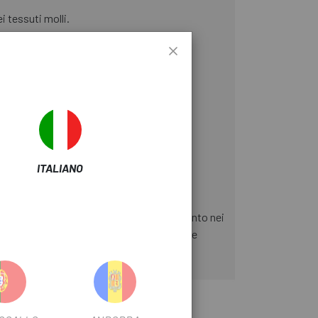
i tessuti molli.
ITALIANO
, non sui tessuti e per evitare intorpidimento nei
i per proteggere i ciclisti dalla disfunzione