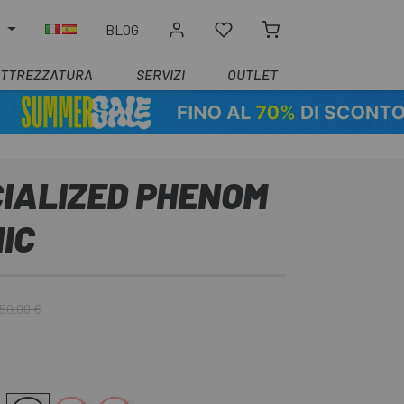
O
BLOG
ATTREZZATURA
SERVIZI
OUTLET
CIALIZED PHENOM
IC
150,00 €