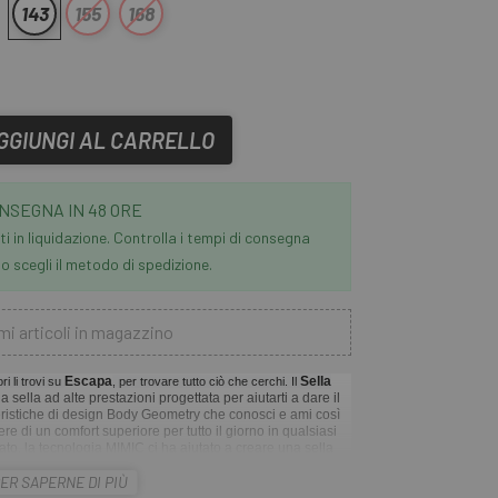
143
155
168
GGIUNGI AL CARRELLO
NSEGNA IN 48 ORE
i in liquidazione. Controlla i tempi di consegna
 scegli il metodo di spedizione.
mi articoli in magazzino
Escapa
Sella
i li trovi su
, per trovare tutto ciò che cerchi. Il
a sella ad alte prestazioni progettata per aiutarti a dare il
tteristiche di design Body Geometry che conosci e ami così
re di un comfort superiore per tutto il giorno in qualsiasi
ato, la tecnologia MIMIC ci ha aiutato a creare una sella
 per darti il supporto di cui hai bisogno.
ER SAPERNE DI PIÙ