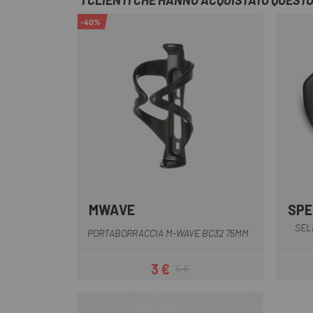
I CLIENTI CHE HANNO ACQUISTATO QUES
-40%
MWAVE
SPE
Nero
SEL
PORTABORRACCIA M-WAVE BC32 75MM
3 €
5 €
Prezzo
Prezzo base