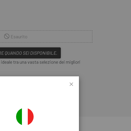
Esaurito
E QUANDO SEI DISPONIBILE.
a ideale tra una vasta selezione dei migliori
 F-S 100 FIT4 del 2019
è la scelta perfetta per
ER SAPERNE DI PIÙ
rcella versatile che funzioni in una vasta gamma
salite e altamente capace per terreni impegnativi
er infondere fiducia quando il percorso diventa