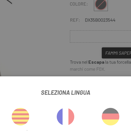
Multiplo
COLORE:
REF:
DX35B0023544
FAMMI SAPER
Trova nel
Escapa
la tua forcell
marchi come FOX.
La
Forcella FOX FLOAT 32 SC
P
i ciclisti che desiderano una fo
SELEZIONA LINGUA
di applicazioni: leggera per le 
ere
con un'escursione sufficiente p
difficile.
 32 SC F-S 100 FIT4 2019