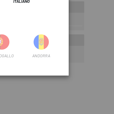
ITALIANO
L FILTRO
32
OGALLO
ANDORRA