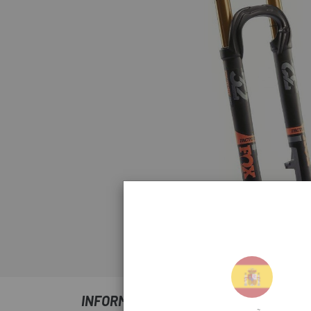
Clicca per espand
INFORMAZIONI SU FORCELLA FOX FLOAT