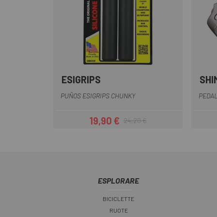
ESIGRIPS
SHI
Giallo
Blu
Azzurro
Bianco
Grigio
+6
PUÑOS ESIGRIPS CHUNKY
PEDAL
19,90 €
24,20 €
Prezzo
Prezzo base
ESPLORARE
BICICLETTE
RUOTE