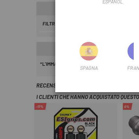
ESPAÑOL
FILTRO STAGIONALE
2019
*L'IMMAGINE POTREBBE NON RIFLETTERE 
SPAGNA
FRAN
RECENSIONI TRUSTED SHOPS
I CLIENTI CHE HANNO ACQUISTATO QUES
-17%
0%