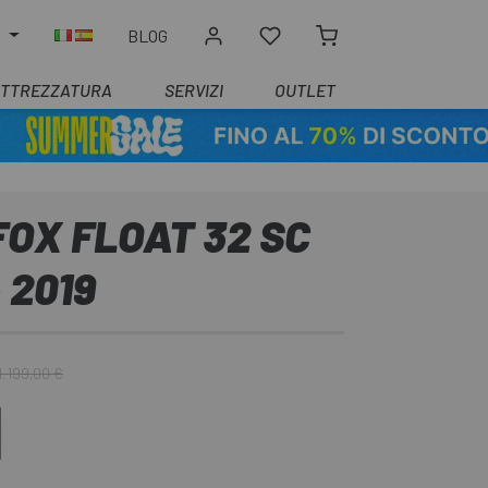
O
BLOG
ATTREZZATURA
SERVIZI
OUTLET
OX FLOAT 32 SC
4 2019
1.199,00 €