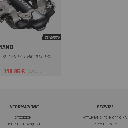
ESAURITO
MANO
I SHIMANO XTR M9100 SPD XC
139,85 €
139,99 €
Prezzo
Prezzo base
INFORMAZIONE
SERVIZI
SPEDIZIONI
APPUNTAMENTO IN OFFICINA
CONDIZIONI DI ACQUISTO
MAPPA DEL SITO