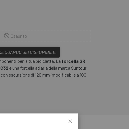
Esaurito
E QUANDO SEI DISPONIBILE.
mponenti per la tua bicicletta. La
forcella SR
LC32
è una forcella ad aria della marca Suntour
" con escursione di 120 mm (modificabile a 100