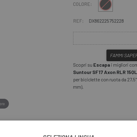
Multiplo
COLORE:
REF:
DX862225752228
FAMMI SAPER
Scopri su
Escapa
i migliori co
Suntour SF17 Axon RLR 15Q
per biciclette con ruota da 27,5
mm).
ere
OUR SF17 AXON RLR 15QLC32