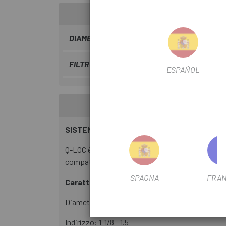
DIAMETRO DEL FILTRO
27,5"
FILTRO PER SOSPENSIONI DA VIAGGIO
120
ESPAÑOL
SISTEMA Q-LOC
Q-LOC è il sistema brevettato di sgancio rapido 
compatibilità al 100% con tutti i tipi di design de
SPAGNA
FRAN
Caratteristiche:
Diametro ruota: 27,5"
Indirizzo: 1-1/8 - 1.5