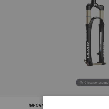
Clicca per espand
INFORMAZIONI SU FORCELLA SR SUNT