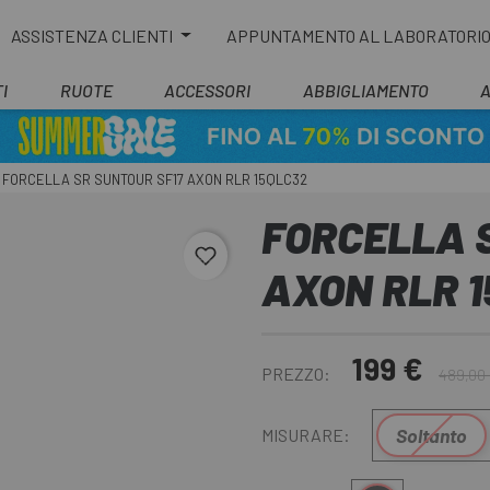
ASSISTENZA CLIENTI
APPUNTAMENTO AL LABORATORI
I
RUOTE
ACCESSORI
ABBIGLIAMENTO
FORCELLA SR SUNTOUR SF17 AXON RLR 15QLC32
FORCELLA 
favorite_border
AXON RLR 
199 €
PREZZO:
489,00
Soltanto
MISURARE: