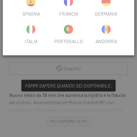
27.5 BOOST 160 Tpr 44
MISURARE:
SPAGNA
FRANCIA
GERMANIA
29 BOOST 160 Tpr 44
Multiplo
COLORE:
ITALIA
PORTOGALLO
ANDORRA
REF:
DX7200.4020.707.006
Esaurito
FAMMI SAPERE QUANDO SEI DISPONIBILE.
Nuovo telaio da 38 mm che aumenta la rigidità e la fiducia
del ciclista. Ammortizzatore Motion Control RC con
regolazione della bassa compressione e regolazione del
doppio flusso esterno del rimbalzo. Camera d'aria
PER SAPERNE DI PIÙ
altamente regolabile DebonAir, che offre una sensazione
costante lungo tutto il percorso. Maxima Plush, fluido