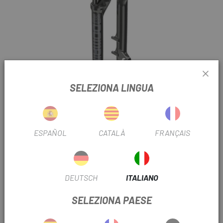
SELEZIONA LINGUA
Clicca per espandere
HORQUILLA ROCK
ESPAÑOL
CATALÀ
FRANÇAIS
SHOX DOMAIN RC
DEUTSCH
ITALIANO
504,90 €
PREZZO:
594,00 €
SELEZIONA PAESE