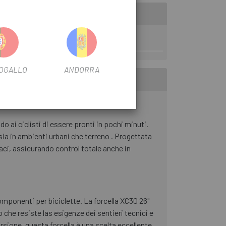
OGALLO
ANDORRA
 ai ciclisti di essere pronti in pochi minuti.
 sia in ambienti urbani che terreno . Progettata
aci, assicurando control totale anche in
ponenti per biciclette. La forcella XC30 26"
 che resiste las esigenze dei sentieri tecnici e
sione, questa forcella è una scelta eccellente