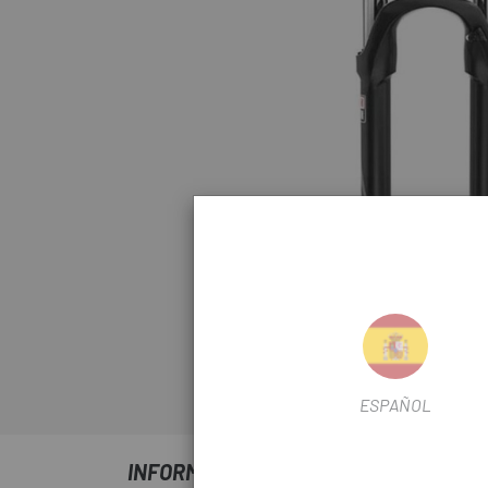
Clicca per espand
ESPAÑOL
INFORMAZIONI SU ROCK SHOX 30 SILV