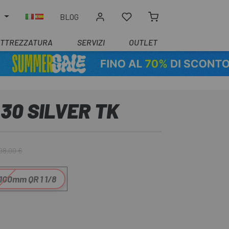
O
BLOG
ATTREZZATURA
SERVIZI
OUTLET
30 SILVER TK
98,00 €
100mm QR 1 1/8