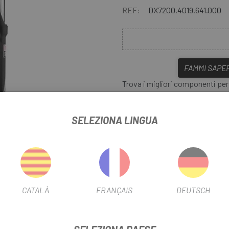
REF:
DX7200.4019.641.000
FAMMI SAPER
Trova i migliori componenti per
forcella Rock Shox 30 Silver
ciclisti che cercano un'esperien
SELEZIONA LINGUA
26 pollici e 100 mm di escursio
P
garantisce control eccellente su
l'assorbimento degli urti. Il su
garantiscono prestazioni eccezi
ideale per chi cerca versatilità
ere
CATALÀ
FRANÇAIS
DEUTSCH
ER TK