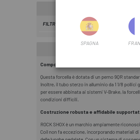
FILTRO STAGIONALE
2024
SPAGNA
FRAN
Componenti tecnici ottimizzati per prestaz
Questa forcella è dotata di un perno 9QR standard
Inoltre, il tubo sterzo in alluminio da 1 1/8 poll
per essere abbinata ai sistemi V-Brake, la force
condizioni difficili.
Costruzione robusta e affidabile supportat
ROCK SHOX è un marchio ampiamente riconosciuto 
Coil non fa eccezione, incorporando materiali di a
delle lunghe pedalate. Con un sistema di sospen