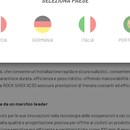
SELEZIONA PAESE
SCHEDA PRODOTTO
DIAMETRO DEL FILTRO
26"
CIA
GERMANIA
ITALIA
PORT
INFORMAZIONI SUL PRODOTTO
ioni eccezionali
, che consente un'installazione rapida e sicura sulla bici, consentendo
ici garantisce durata, efficienza e peso ridotto, offrendo manovrabilità
lla ROCK SHOX XC30 assicura prestazioni di frenata costanti ed effic
a da un marchio leader
per le sue innovazioni nella tecnologia delle sospensioni e nei com
lta qualità e progettazione precisa per offrire ai ciclisti un prodotto
sione semplice ma efficiente e caratteristiche come 100 mm di escur