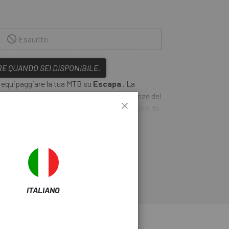
Esaurito
E QUANDO SEI DISPONIBILE.
 equipaggiare la tua MTB su
Escapa
. La
 TK
è progettata per soddisfare las esigenze dei
za di guida affidabile ed efficiente. Con ruote da
ne, questa
forcella Rock Shox 30 Silver TK
ER SAPERNE DI PIÙ
i terreni irregolari, massimizzando la stabilità e
o design robusto e la tecnologia meccanica
onali per le mountain bike, rendendolo la scelta
 senza compromettere la qualità.
ITALIANO