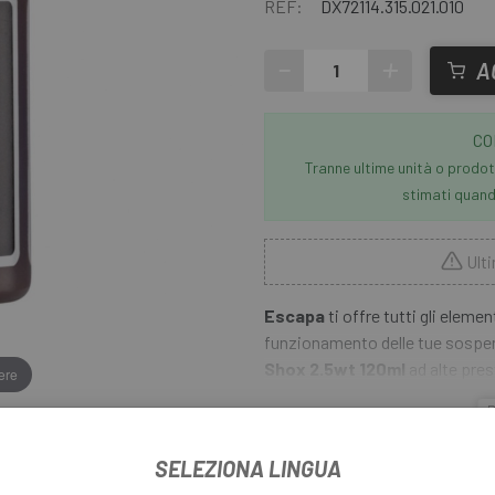
REF:
DX72114.315.021.010
-
+
A
CO
Tranne ultime unità o prodott
stimati quando
Ulti
Escapa
ti offre tutti gli eleme
funzionamento delle tue sospe
Shox 2.5wt 120ml
ad alte pre
ere
prolunga la vita del sistema e d
P
di schiuma e garantisce una cos
SELEZIONA LINGUA