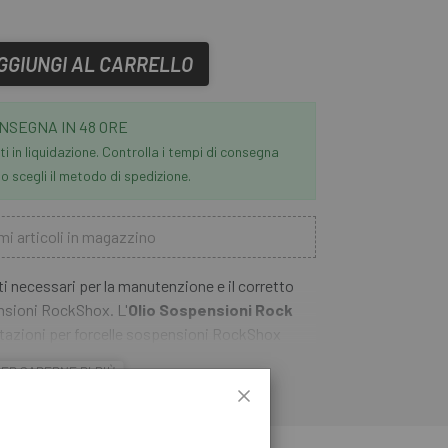
GGIUNGI AL CARRELLO
NSEGNA IN 48 ORE
i in liquidazione. Controlla i tempi di consegna
 scegli il metodo di spedizione.
mi articoli in magazzino
nti necessari per la manutenzione e il corretto
nsioni RockShox. L'
Olio Sospensioni Rock
stazioni per forcelle sospensioni RockShox
elle guarnizioni, protegge contro la formazione
ER SAPERNE DI PIÙ
tante consistenza in tutte le condizioni.