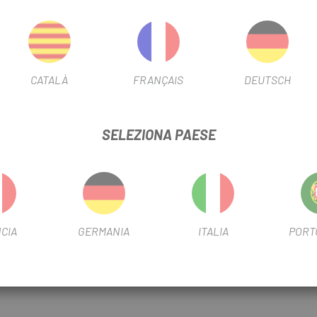
ONE ROCK SHOX 2.5WT 120ML
SCHEDA PRODOTTO
FILTRO BIOLOGICO
NO
CATALÀ
FRANÇAIS
DEUTSCH
INFORMAZIONI SUL PRODOTTO
SELEZIONA PAESE
CIA
GERMANIA
ITALIA
PORT