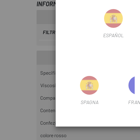
INFORMAZIONI SU ACCETTA SOSPENSI
FILTRO STAGIONALE
2023
ESPAÑOL
Specifiche tecniche:
Viscosità: 2,5 PESO
Compatibilità: tutte le forcelle Rock Shox
SPAGNA
FRAN
Contenuto: 120ml
Confezione: bottiglia
colore rosso