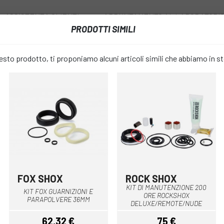
ASSISTENZA CLIENTI
APPUNTAMENTO AL LABORATORI
PRODOTTI SIMILI
I
RUOTE
ACCESSORI
ABBIGLIAMENTO
to prodotto, ti proponiamo alcuni articoli simili che abbiamo in s
ENSIONI
CORPO AMMORTIZZATORE FOX FLOAT X 55MM KASHIMA 2022
CORPO AMM
favorite_border
FOX FLOAT
2022
FOX SHOX
ROCK SHOX
Multiplo
Multiplo
KIT DI MANUTENZIONE 200
69,60 €
KIT FOX GUARNIZIONI E
PREZZO:
ORE ROCKSHOX
PARAPOLVERE 36MM
DELUXE/REMOTE/NUDE
62,32 €
75 €
110.7x26.0
MISURARE: