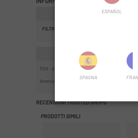
INFORMAZIONI SU CORPO AMMORTIZZA
ESPAÑOL
FILTRO STAGIONALE
2025
FOX - Ammortizzatore posteriore FLOAT 2022, es
SPAGNA
FRAN
Ammortizzatore per la manutenzione e la ripara
RECENSIONI TRUSTED SHOPS
PRODOTTI SIMILI