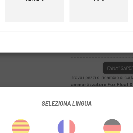
Prezzo
Prezzo
D'oro
COLORE:
REF:
DX352204-209-95-102
FAMMI SAPER
Trova i pezzi di ricambio di cui
ammortizzatore Fox Float 
cui hai bisogno per una corrett
ere
SELEZIONA LINGUA