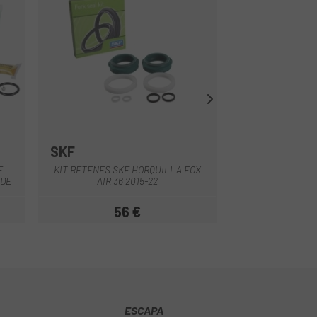
SKF
ROCK SHOX
ROCK SHOX SPECIA
Nero
20 KIT DI
E
KIT RETENES SKF HORQUILLA FOX
AMMORTIZZATORE
DE
AIR 36 2015-22
CANDELA D'ARI
AMMORT
56 €
7
Prezzo
ESCAPA