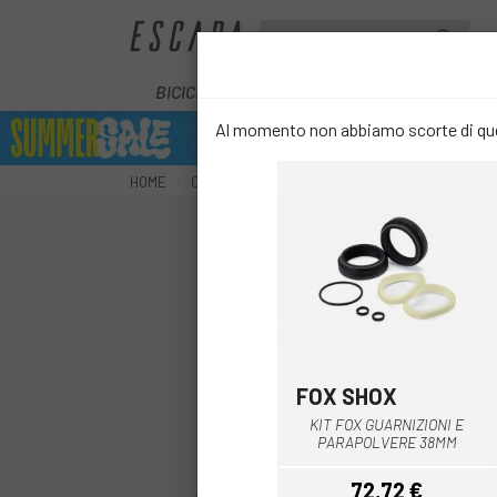
BICICLETTE
E-BIKE
COMPONENT
Al momento non abbiamo scorte di ques
HOME
COMPONENTI
SOSPENSIONI
RICAMBI SOSP
FOX SHOX
Multiplo
KIT FOX GUARNIZIONI E
PARAPOLVERE 38MM
72,72 €