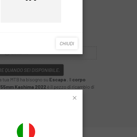
Prezzo
Prezzo
CHIUDI
Esaurito
E QUANDO SEI DISPONIBILE.
 la tua MTB ha bisogno su
Escapa
. Il
corpo
X 55mm Kashima 2022
è il pezzo di ricambio di
a manutenzione delle tue sospensioni.