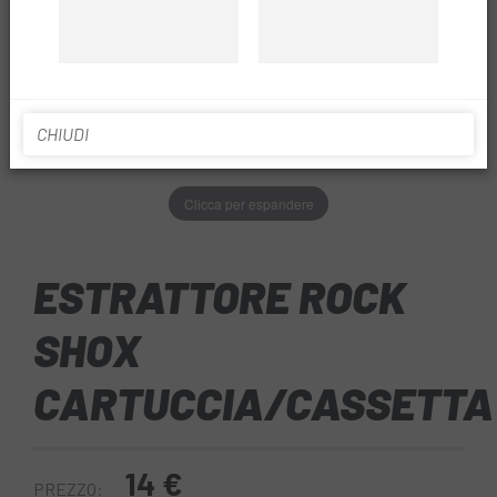
CHIUDI
Clicca per espandere
ESTRATTORE ROCK
SHOX
CARTUCCIA/CASSETTA
14 €
PREZZO: