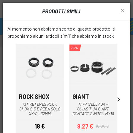
PRODOTTI SIMILI
Al momento non abbiamo scorte di questo prodotto, ti
proponiamo alcuni articoli simili che abbiamo in stock
-15%
favori
ROCK SHOX
GIANT
RO
KIT RETENES ROCK
TAPA SELLADA +
SHOX SID E REBA SOLO
GUIAS TIJA GIANT
GU
XX/RL 32MM
CONTACT SWITCH MY18
SH
18 €
9,27 €
10,90 €
Prezzo
Prezzo
Prezzo base