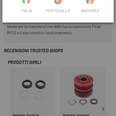
ITALIA
PORTOGALLO
ANDORRA
INFORMAZIONI SUL PRODOTTO
Ideale per la manutenzione della tua sospensione Float
RP23 e il suo corretto funzionamento.
RECENSIONI TRUSTED SHOPS
PRODOTTI SIMILI