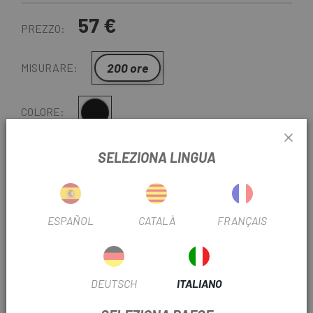
57 €
PREZZO:
200 ore
MISURARE:
Multiplo
COLORE:
REF:
DX7200.4315.032.617
SELEZIONA LINGUA
-
+
ESPAÑOL
CATALÀ
FRANÇAIS
AGGIUNGI AL CARRELLO
CONSEGNA IN 48 ORE
DEUTSCH
ITALIANO
Tranne ultime unità o prodotti in liquidazione. Controlla i
tempi di consegna stimati quando scegli il metodo di