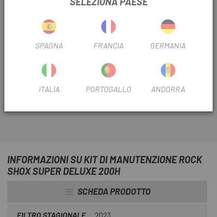
SELEZIONA PAESE
spedizione.
Escapa
ti offre tutti gli elementi necessari per la
manutenzione e il corretto funzionamento delle tue
SPAGNA
FRANCIA
GERMANIA
sospensioni RockShox. Il
Kit di Manutenzione Rock
Shox Super Deluxe 200h
include tutto il necessario per
eseguire la manutenzione annuale raccomandata per
ITALIA
PORTOGALLO
ANDORRA
questo ammortizzatore.
INFORMAZIONI SU KIT DI MANUTENZIONE ROCK
SHOX SUPER DELUXE 200H
SCHEDA PRODOTTO
FILTRO STAGIONALE
2023