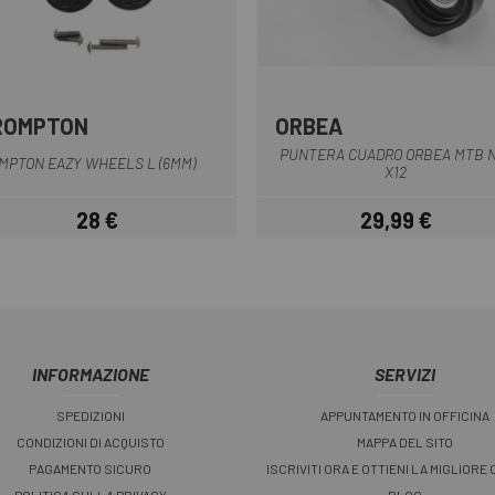
ROMPTON
ORBEA
Nero
Nero
PUNTERA CUADRO ORBEA MTB 
MPTON EAZY WHEELS L (6MM)
X12
28 €
29,99 €
Prezzo
Prezzo
INFORMAZIONE
SERVIZI
SPEDIZIONI
APPUNTAMENTO IN OFFICINA
CONDIZIONI DI ACQUISTO
MAPPA DEL SITO
PAGAMENTO SICURO
ISCRIVITI ORA E OTTIENI LA MIGLIORE
POLITICA SULLA PRIVACY
BLOG