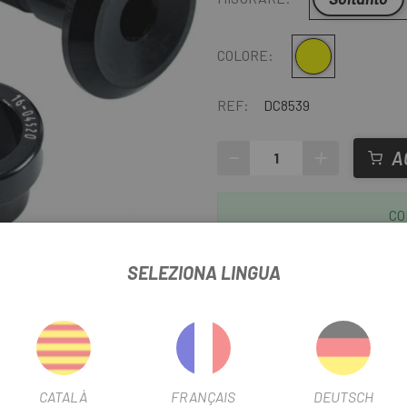
Fluoro giallo
COLORE:
REF:
DC8539
-
+
A
CO
Tranne ultime unità o prodott
stimati quando
SELEZIONA LINGUA
ere
Ulti
Tutti i pezzi di ricambio di cui
tua bicicletta li abbiamo su Es
CATALÀ
FRANÇAIS
DEUTSCH