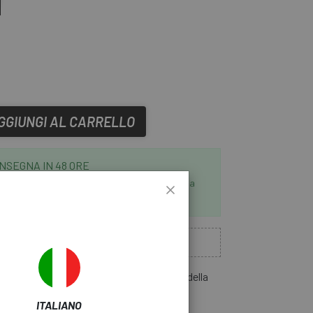
GGIUNGI AL CARRELLO
NSEGNA IN 48 ORE
i in liquidazione. Controlla i tempi di consegna
 scegli il metodo di spedizione.
mi articoli in magazzino
 hai bisogno per il corretto funzionamento della
capa
ITALIANO