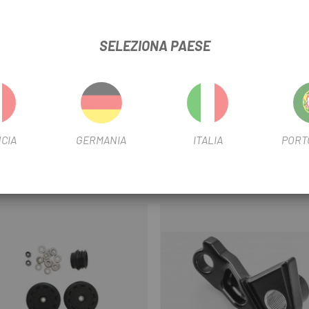
Come il Cube Juego Cojinetes M
originale Cube per vari modelli
cuscinetto, un distanziatore e u
SELEZIONA PAESE
E STEREO HYBRID PIVOT SET 10X23.5 (18-02838)
CIA
GERMANIA
ITALIA
PORT