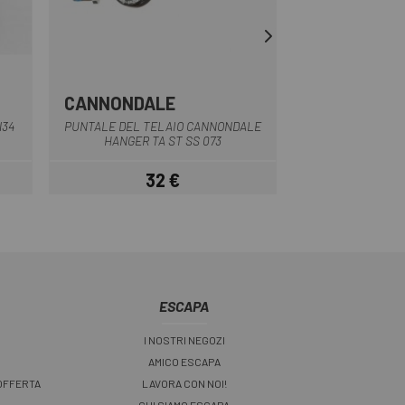
CANNONDALE
BROMPTON
Multiplo
N34
PUNTALE DEL TELAIO CANNONDALE
KIT BLOCCO CIN
HANGER TA ST SS 073
BROMPTON
32 €
4
Prezzo
ESCAPA
I NOSTRI NEGOZI
AMICO ESCAPA
 OFFERTA
LAVORA CON NOI!
CHI SIAMO ESCAPA