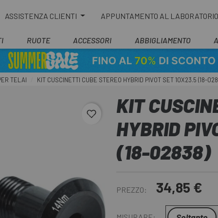
ASSISTENZA CLIENTI
APPUNTAMENTO AL LABORATORI
I
RUOTE
ACCESSORI
ABBIGLIAMENTO
PER TELAI
KIT CUSCINETTI CUBE STEREO HYBRID PIVOT SET 10X23.5 (18-028
KIT CUSCIN
favorite_border
HYBRID PIV
(18-02838)
34,85 €
PREZZO:
Soltanto
MISURARE: