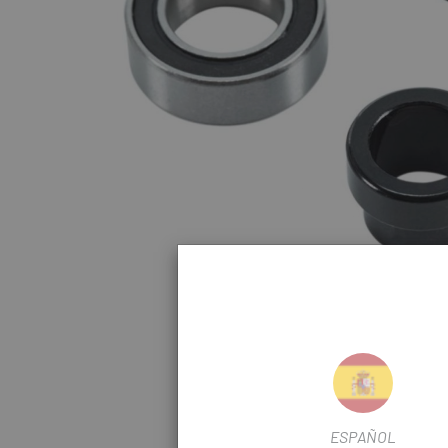
Clicca per espand
ESPAÑOL