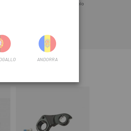
anivela Stereo Hybrid, un pezzo di ricambio
 di Cube Stereo Hybrid e composto da un
na vite del cuscinetto.
OGALLO
ANDORRA