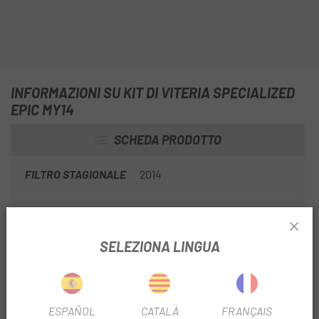
INFORMAZIONI SU KIT DI VITERIA SPECIALIZED
EPIC MY14
SCHEDA PRODOTTO
FILTRO STAGIONALE
2014
USA FILTRO
Montagna
SELEZIONA LINGUA
INFORMAZIONI SUL PRODOTTO
Compatibile con i modelli:
ESPAÑOL
CATALÀ
FRANÇAIS