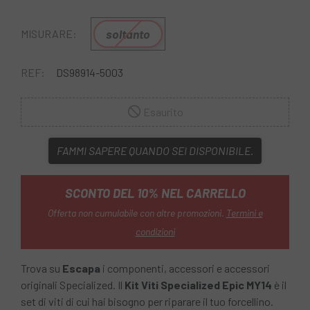
soltanto
MISURARE:
REF:
DS98914-5003
Esaurito
FAMMI SAPERE QUANDO SEI DISPONIBILE.
SCONTO DEL 10% NEL CARRELLO
Offerta non cumulabile con altre promozioni.
Termini e
condizioni
Trova su
Escapa
i componenti, accessori e accessori
originali Specialized. Il
Kit Viti Specialized Epic MY14
è il
set di viti di cui hai bisogno per riparare il tuo forcellino.