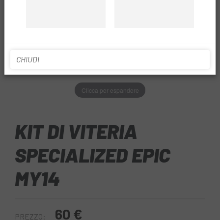
CHIUDI
Clicca per espandere
KIT DI VITERIA
SPECIALIZED EPIC
MY14
60 €
PREZZO: