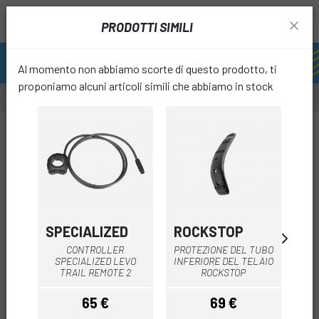
PRODOTTI SIMILI
Al momento non abbiamo scorte di questo prodotto, ti
proponiamo alcuni articoli simili che abbiamo in stock
favori
SPECIALIZED
ROCKSTOP
SI
CONTROLLER
PROTEZIONE DEL TUBO
F
SPECIALIZED LEVO
INFERIORE DEL TELAIO
D
TRAIL REMOTE 2
ROCKSTOP
S
65 €
69 €
Prezzo
Prezzo