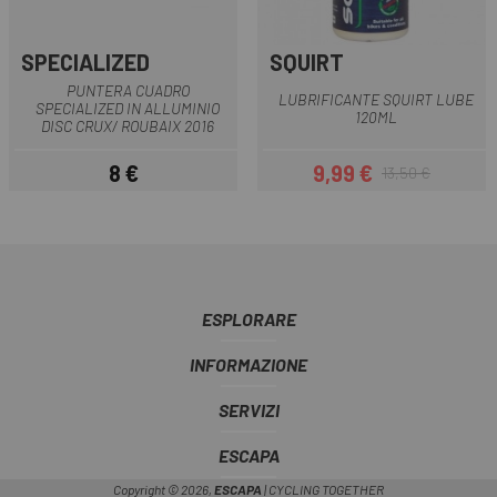
SPECIALIZED
SQUIRT
PUNTERA CUADRO
LUBRIFICANTE SQUIRT LUBE
SPECIALIZED IN ALLUMINIO
120ML
DISC CRUX/ ROUBAIX 2016
8 €
9,99 €
13,50 €
Prezzo
Prezzo
Prezzo base
ESPLORARE
INFORMAZIONE
SERVIZI
ESCAPA
Copyright © 2026,
ESCAPA
| CYCLING TOGETHER