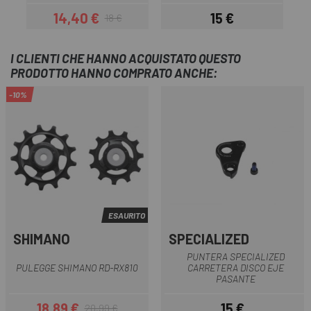
14,40 €
15 €
18 €
Prezzo
Prezzo base
Prezzo
I CLIENTI CHE HANNO ACQUISTATO QUESTO
PRODOTTO HANNO COMPRATO ANCHE:
-10%
ESAURITO
SHIMANO
SPECIALIZED
PUNTERA SPECIALIZED
PULEGGE SHIMANO RD-RX810
CARRETERA DISCO EJE
PASANTE
18,89 €
15 €
20,99 €