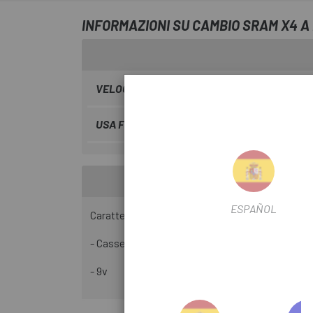
INFORMAZIONI SU CAMBIO SRAM X4 A
VELOCITÀ
9 velocità
USA FILTRO
Montagna
ESPAÑOL
Caratteristiche:
- Cassetta lunga
- 9v