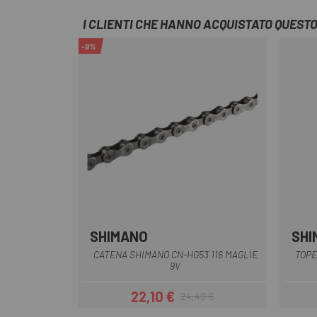
I CLIENTI CHE HANNO ACQUISTATO QUES
-9%
SHIMANO
SHI
CATENA SHIMANO CN-HG53 116 MAGLIE
TOPE
9V
22,10 €
24,49 €
Prezzo
Prezzo base