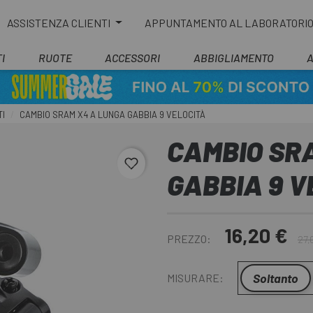
ASSISTENZA CLIENTI
APPUNTAMENTO AL LABORATORI
I
RUOTE
ACCESSORI
ABBIGLIAMENTO
I
CAMBIO SRAM X4 A LUNGA GABBIA 9 VELOCITÀ
CAMBIO SR
favorite_border
GABBIA 9 V
16,20 €
PREZZO:
27,
Soltanto
MISURARE: