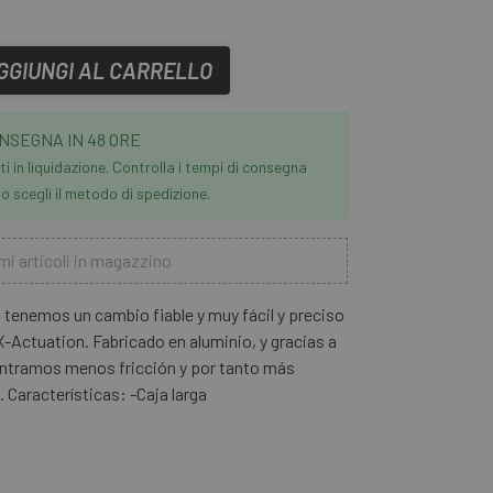
GGIUNGI AL CARRELLO
NSEGNA IN 48 ORE
i in liquidazione. Controlla i tempi di consegna
 scegli il metodo di spedizione.
mi articoli in magazzino
tenemos un cambio fiable y muy fácil y preciso
X-Actuation. Fabricado en aluminio, y gracias a
ontramos menos fricción y por tanto más
. Características: -Caja larga