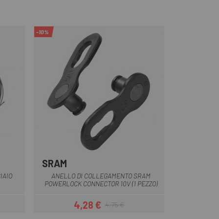
-10%
SRAM
IAIO
ANELLO DI COLLEGAMENTO SRAM
POWERLOCK CONNECTOR 10V (1 PEZZO)
4,28 €
4,75 €
Prezzo
Prezzo base