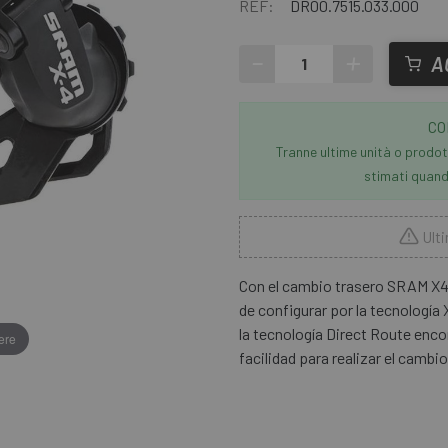
REF:
DR00.7515.033.000
-
+
A
CO
Tranne ultime unità o prodott
stimati quando
Ulti
Con el cambio trasero SRAM X4 
de configurar por la tecnología 
la tecnología Direct Route enc
ere
facilidad para realizar el cambio