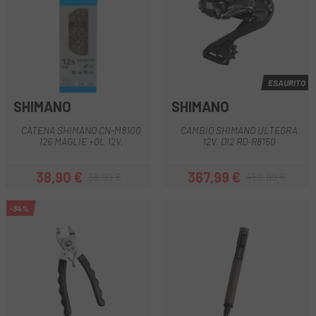
ESAURITO
SHIMANO
SHIMANO
CATENA SHIMANO CN-M8100
CAMBIO SHIMANO ULTEGRA
126 MAGLIE +QL 12V.
12V. DI2 RD-R8150
38,90 €
367,99 €
38,99 €
459,99 €
Prezzo
Prezzo base
Prezzo
Prezzo base
-34%