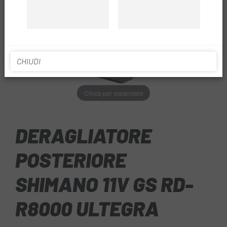
CHIUDI
Clicca per espandere
DERAGLIATORE
POSTERIORE
SHIMANO 11V GS RD-
R8000 ULTEGRA