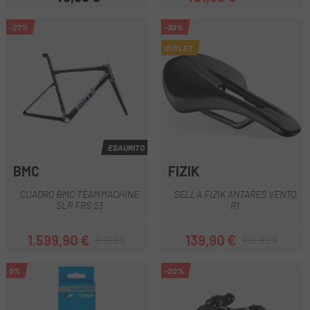
Prezzo
Prezzo
Prezzo base
-27%
-30%
OUTLET
ESAURITO
BMC
FIZIK
CUADRO BMC TEAMMACHINE
SELLA FIZIK ANTARES VENTO
SLR FRS 23
R1
1.599,90 €
139,90 €
2.199 €
199,99 €
Prezzo
Prezzo base
Prezzo
Prezzo base
0%
-20%