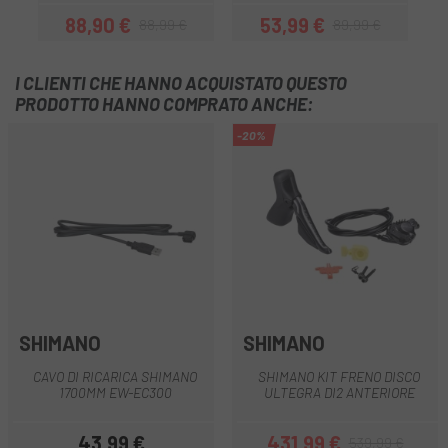
88,90 €
53,99 €
88,99 €
89,99 €
Prezzo
Prezzo base
Prezzo
Prezzo base
I CLIENTI CHE HANNO ACQUISTATO QUESTO
PRODOTTO HANNO COMPRATO ANCHE:
-20%
SHIMANO
SHIMANO
CAVO DI RICARICA SHIMANO
SHIMANO KIT FRENO DISCO
1700MM EW-EC300
ULTEGRA DI2 ANTERIORE
43,99 €
431,99 €
539,99 €