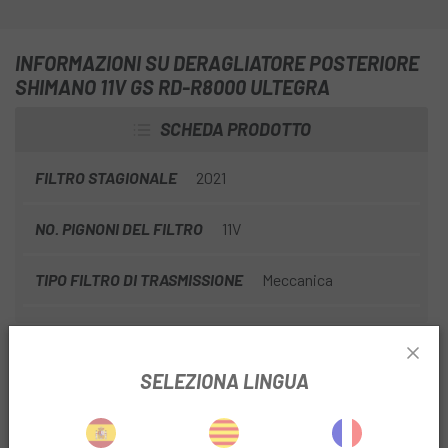
INFORMAZIONI SU DERAGLIATORE POSTERIORE
SHIMANO 11V GS RD-R8000 ULTEGRA
SCHEDA PRODOTTO
FILTRO STAGIONALE
2021
NO. PIGNONI DEL FILTRO
11V
TIPO FILTRO DI TRASMISSIONE
Meccanica
INFORMAZIONI SUL PRODOTTO
SELEZIONA LINGUA
Il deragliatore SHIMANO ULTEGRA 8000 offre un aspetto
raffinato e prestazioni ottimizzate, riducendo lo sforzo