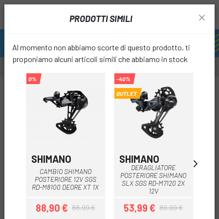
PRODOTTI SIMILI
Al momento non abbiamo scorte di questo prodotto, ti
proponiamo alcuni articoli simili che abbiamo in stock
0%
-40%
-20%
-8%
OUTLET
favori
SHIMANO
SHIMANO
S
DERAGLIATORE
CAMBIO SHIMANO
CAM
POSTERIORE SHIMANO
POSTERIORE 12V SGS
2
SLX SGS RD-M7120 2X
RD-M8100 DEORE XT 1X
12V
88,90 €
53,99 €
88,99 €
89,99 €
Prezzo
Prezzo base
Prezzo
Prezzo base