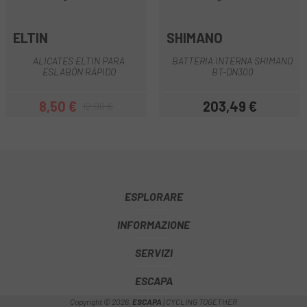
ELTIN
SHIMANO
ALICATES ELTIN PARA
BATTERIA INTERNA SHIMANO
ESLABÓN RÁPIDO
BT-DN300
8,50 €
203,49 €
12,90 €
Prezzo
Prezzo base
Prezzo
ESPLORARE
INFORMAZIONE
SERVIZI
ESCAPA
Copyright © 2026,
ESCAPA
| CYCLING TOGETHER