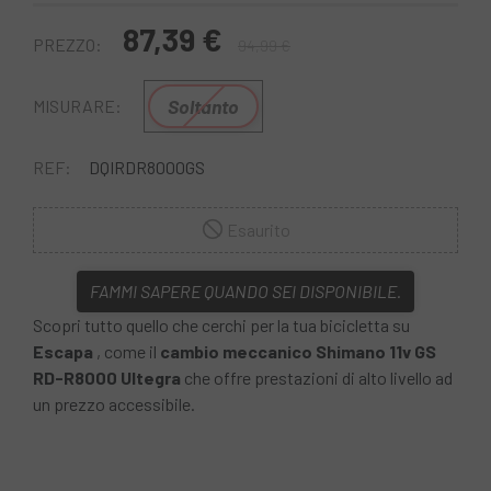
87,39 €
PREZZO:
94,99 €
Soltanto
MISURARE:
REF:
DQIRDR8000GS
Esaurito
FAMMI SAPERE QUANDO SEI DISPONIBILE.
Scopri tutto quello che cerchi per la tua bicicletta su
Escapa
, come il
cambio meccanico Shimano 11v GS
RD-R8000 Ultegra
che offre prestazioni di alto livello ad
un prezzo accessibile.