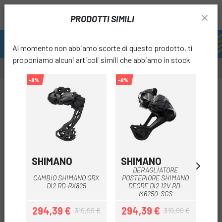
PRODOTTI SIMILI
Al momento non abbiamo scorte di questo prodotto, ti
proponiamo alcuni articoli simili che abbiamo in stock
-8%
-8%
-5%
-8%
favori
SHIMANO
SHIMANO
S
DE
DERAGLIATORE
RIV
CAMBIO SHIMANO GRX
POSTERIORE SHIMANO
DI2 RD-RX825
DEORE DI2 12V RD-
M6250-SGS
294,39 €
294,39 €
319,99 €
319,99 €
Prezzo
Prezzo base
Prezzo
Prezzo base