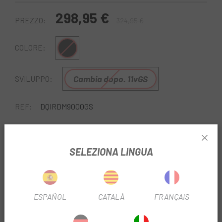
298,95 €
PREZZO:
324,95 €
Multiplo
COLORE:
Cambia dopo. 11vGS
SVILUPPO:
REF:
DQIRDM9000GS
Esaurito
SELEZIONA LINGUA
FAMMI SAPERE QUANDO SEI DISPONIBILE.
Escapa
e Shimano ti offrono la migliore selezione di
componenti per la tua mountain bike. Il
deragliatore
ESPAÑOL
CATALÀ
FRANÇAIS
posteriore Shimano XTR M9000 Shadow Plus GS a 11
velocità
è un deragliatore posteriore progettato per
PER SAPERNE DI PIÙ