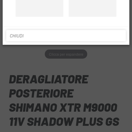
CHIUDI
Clicca per espandere
DERAGLIATORE
POSTERIORE
SHIMANO XTR M9000
11V SHADOW PLUS GS