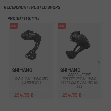
RECENSIONI TRUSTED SHOPS
PRODOTTI SIMILI
-8%
-8%
-5
SHIMANO
SHIMANO
DERAGLIATORE
CAMBIO SHIMANO GRX
POSTERIORE SHIMANO
DI2 RD-RX825
DEORE DI2 12V RD-M6250-
SGS
(
294,39 €
294,39 €
319,99 €
319,99 €
Prezzo
Prezzo base
Prezzo
Prezzo base