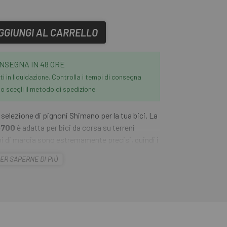
GGIUNGI AL CARRELLO
NSEGNA IN 48 ORE
i in liquidazione. Controlla i tempi di consegna
 scegli il metodo di spedizione.
selezione di pignoni Shimano per la tua bici. La
G700
è adatta per bici da corsa su terreni
bi di marcia sono estremamente precisi, quindi i
i. Una combinazione intelligente di materiali in
ER SAPERNE DI PIÙ
durata della
cassetta Shimano 11v CS-HG700
peso della cassetta. I 4 pignoni più grandi e i 2
ti ciascuno con una crociera in alluminio.