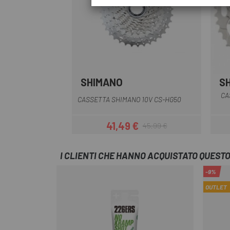
SHIMANO
S
CA
CASSETTA SHIMANO 10V CS-HG50
41,49 €
45,99 €
Prezzo
Prezzo base
I CLIENTI CHE HANNO ACQUISTATO QUES
-9%
OUTLET