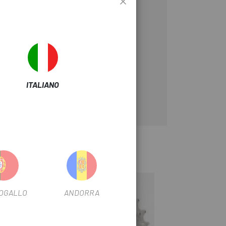
ITALIANO
 11 velocità
-24%
-28%
OGALLO
ANDORRA
OUTLET
OUTLET