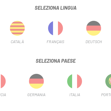
SELEZIONA LINGUA
 Shimano | SRAM
M e Shimano a 11 velocità
CATALÀ
FRANÇAIS
DEUTSCH
enti, incl. Spacer per cassetta per ruote libere da strada Shimano a
SELEZIONA PAESE
-10%
CIA
GERMANIA
ITALIA
PORT