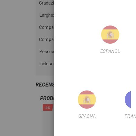
Gradazione: 11-13-15-17-19-21-23-25-27-30-34
Larghezza del range di trasmissione: 309%
Compatibilità pignoni: 8, 9, 10, 11 velocità MTB
Compatibilità con deragliatori: deragliatori SRA
ESPAÑOL
Peso secondo il produttore: 379g
Incluso: 1x cassetta Shimano CS-HG700 da 11-34 d
RECENSIONI TRUSTED SHOPS
PRODOTTI SIMILI
-9%
-9%
SPAGNA
FRAN