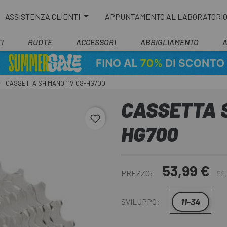
ASSISTENZA CLIENTI
APPUNTAMENTO AL LABORATORI
I
RUOTE
ACCESSORI
ABBIGLIAMENTO
CASSETTA SHIMANO 11V CS-HG700
CASSETTA S
favorite_border
HG700
53,99 €
PREZZO:
59
11-34
SVILUPPO: