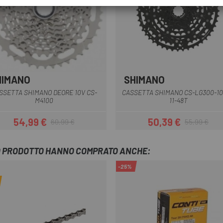
HIMANO
SHIMANO
Nero
SSETTA SHIMANO DEORE 10V CS-
CASSETTA SHIMANO CS-LG300-10
M4100
11-48T
54,99 €
50,39 €
60,99 €
55,99 €
Prezzo
Prezzo base
Prezzo
Prezzo base
TO PRODOTTO HANNO COMPRATO ANCHE:
-25%