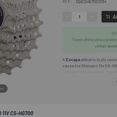
REF:
DQICSHG70011134
-
+
A
CO
Tranne ultime unità o prodott
stimati quando
A
Escapa
abbiamo la più vasta 
cassetta Shimano 11v CS-H
collinari e mountain bike. I cam
cambi di marcia sono molto brev
P
alluminio e acciaio aumenta la 
ere
, ma allo stesso tempo riduce il 
pignoni successivi sono collega
 11V CS-HG700