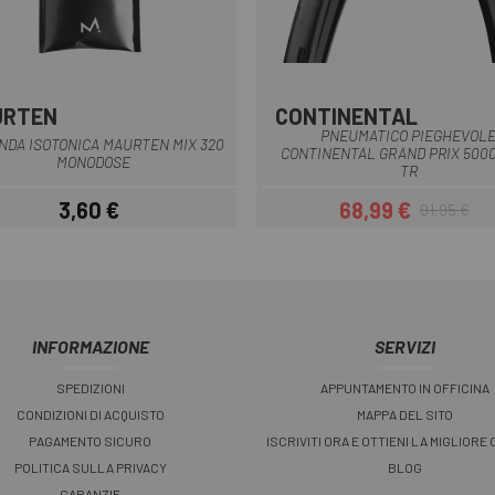
URTEN
CONTINENTAL
Nero
PNEUMATICO PIEGHEVOL
NDA ISOTONICA MAURTEN MIX 320
CONTINENTAL GRAND PRIX 5000
MONODOSE
TR
3,60 €
68,99 €
91,95 €
Prezzo
Prezzo
Prezzo base
INFORMAZIONE
SERVIZI
SPEDIZIONI
APPUNTAMENTO IN OFFICINA
CONDIZIONI DI ACQUISTO
MAPPA DEL SITO
PAGAMENTO SICURO
ISCRIVITI ORA E OTTIENI LA MIGLIORE
POLITICA SULLA PRIVACY
BLOG
GARANZIE