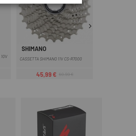
SHIMANO
SHIMANO
 10V
CASSETTA SHIMANO 11V CS-R7000
PIÑON ROSCA SHI
45,99 €
39,99 
60,99 €
Prezzo
Prezzo base