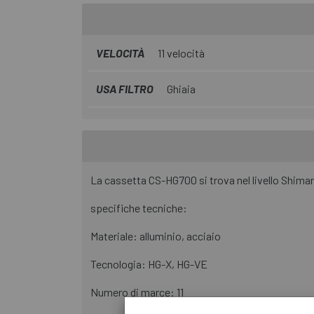
VELOCITÀ
11 velocità
USA FILTRO
Ghiaia
La cassetta CS-HG700 si trova nel livello Shimano
specifiche tecniche:
Materiale: alluminio, acciaio
Tecnologia: HG-X, HG-VE
Numero di marce: 11