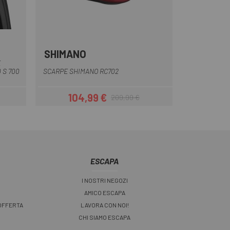
SHIMANO
Bianco
Nero
Rosso
Rosso nero
E
 S 700
SCARPE SHIMANO RC702
104,99 €
209,99 €
Prezzo
Prezzo base
ESCAPA
I NOSTRI NEGOZI
AMICO ESCAPA
 OFFERTA
LAVORA CON NOI!
CHI SIAMO ESCAPA