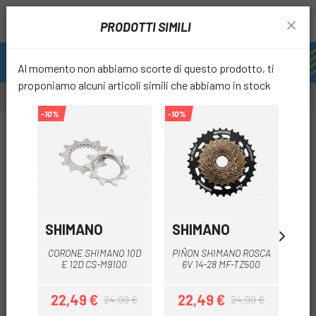
PRODOTTI SIMILI
Al momento non abbiamo scorte di questo prodotto, ti
proponiamo alcuni articoli simili che abbiamo in stock
-10%
-10%
-10%
-10%
favori
SHIMANO
SHIMANO
SH
CORONE SHIMANO 10D
PIÑON SHIMANO ROSCA
CAS
E 12D CS-M9100
6V 14-28 MF-TZ500
22,49 €
22,49 €
1
24,99 €
24,99 €
Prezzo
Prezzo base
Prezzo
Prezzo base