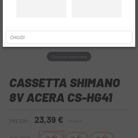
CHIUDI
Clicca per espandere
CASSETTA SHIMANO
8V ACERA CS-HG41
23,39 €
PREZZO:
25,99 €