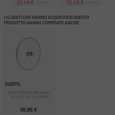
22,49 €
22,49 €
24,99 €
24,99 €
Prezzo
Prezzo base
Prezzo
Prezzo base
I CLIENTI CHE HANNO ACQUISTATO QUESTO
PRODOTTO HANNO COMPRATO ANCHE:
GURPIL
RUOTA POSTERIORE GURPIL
20 X 1,75 - 1V. ALLUMINIO
30,85 €
Prezzo