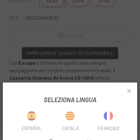
11-32
11-34
11-30
SVILUPPO:
REF:
DQECSHG418132
Esaurito
FAMMI SAPERE QUANDO SEI DISPONIBILE.
Con
Escapa
y Shimano la tua bici sarà sempre
equipaggiata con i migliori componenti e ricambi. Il
Cassetta Shimano 8v Acera CS-HG41
offre la
tecnologia di cambio HYPERGLIDE di SHIMANO su tutta la
gamma di 8 velocità. È compatibile sia con le catene IG
SELEZIONA LINGUA
che HG.
ESPAÑOL
CATALÀ
FRANÇAIS