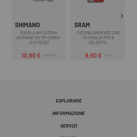
SHIMANO
SRAM
QUICK-LINK CATENA
CATENA SRAM 830 CON
P
SHIMANO 12V SM-CN910-
114 MAGLIE PER 8
12 (2 PEZZI)
VELOCITÀ.
10,80 €
9,90 €
11,99 €
11 €
Prezzo
Prezzo base
Prezzo
Prezzo base
ESPLORARE
INFORMAZIONE
SERVIZI