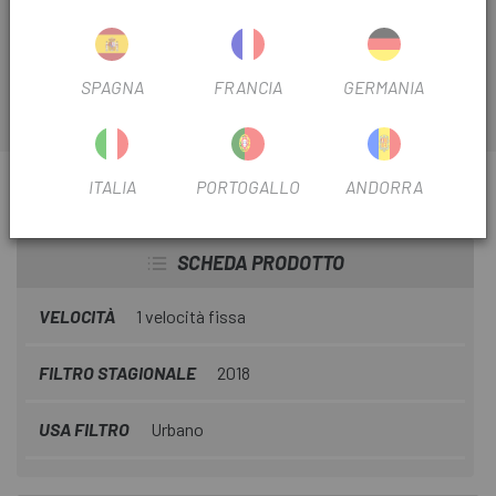
velocità singola è realizzata in acciaio ad alta resistenza e
durevole.
SPAGNA
FRANCIA
GERMANIA
ITALIA
PORTOGALLO
ANDORRA
INFORMAZIONI SU CATENA SHIMANO CN-NX10
114 MAGLIE 1V.
SCHEDA PRODOTTO
VELOCITÀ
1 velocità fissa
FILTRO STAGIONALE
2018
USA FILTRO
Urbano