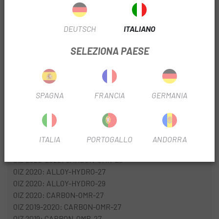
SCHEDA PRODOTTO
DEUTSCH
ITALIANO
FILTRO STAGIONALE
2023
SELEZIONA PAESE
USA FILTRO
Montagna
SPAGNA
FRANCIA
GERMANIA
INFORMAZIONI SUL PRODOTTO
Modelli compatibili:
ITALIA
PORTOGALLO
ANDORRA
OIZ 2022: CARBON-OMX-29
OIZ 2020-2022: CARBON-OMR-29
OIZ 2020: ALLOY-HYDRO-27
OIZ 2020: ALLOY-HYDRO-29
OIZ 2020: CARBON-OMR-27
OIZ 2019-2020: CARBON-OMR-27
OIZ 2019: CARBON-OMP-27