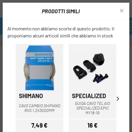
PRODOTTI SIMILI
Al momento non abbiamo scorte di questo prodotto, ti
proponiamo alcuni articoli simili che abbiamo in stock
favori
SHIMANO
SPECIALIZED
B
GUIDA CAVO TELAIO
CAVO CAMBIO SHIMANO
CAV
SPECIALIZED EPIC
RVS 1.2X3000MM
MY18-19
7,49 €
16 €
Prezzo
Prezzo