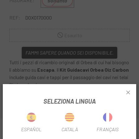
soltanto
MISURARE:
REF:
DOX0170000
Esaurito
FAMMI SAPERE QUANDO SEI DISPONIBILE.
Tutti i pezzi di ricambio originali di Orbea di cui hai bisogno
li abbiamo su
Escapa
. Il
Kit Guidacavi Orbea Oiz Carbon
include guida cavi e tappi per il passaggio dei cavi nei telai
Oiz in carbonio.
SELEZIONA LINGUA
INFORMAZIONI SU KIT GUIDACAVI ORBEA OIZ
ESPAÑOL
CATALÀ
FRANÇAIS
CARBON