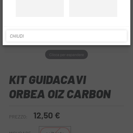
CHIUDI
Clicca per espandere
KIT GUIDACAVI
ORBEA OIZ CARBON
12,50 €
PREZZO: