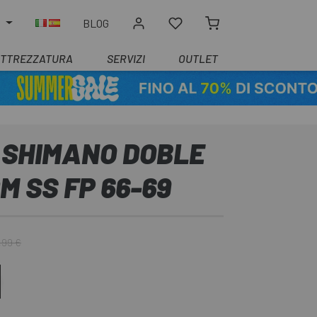
O
BLOG
ATTREZZATURA
SERVIZI
OUTLET
 SHIMANO DOBLE
M SS FP 66-69
,99 €