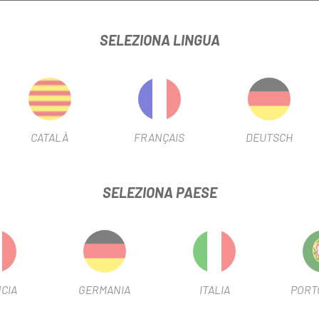
O DOBLE FD-M8020 DM SS FP 66-69
SELEZIONA LINGUA
SCHEDA PRODOTTO
CATALÀ
FRANÇAIS
DEUTSCH
INFORMAZIONI SUL PRODOTTO
SELEZIONA PAESE
ne di cambio leggera
ioni e sospensione posteriore attiva
CIA
GERMANIA
ITALIA
PORT