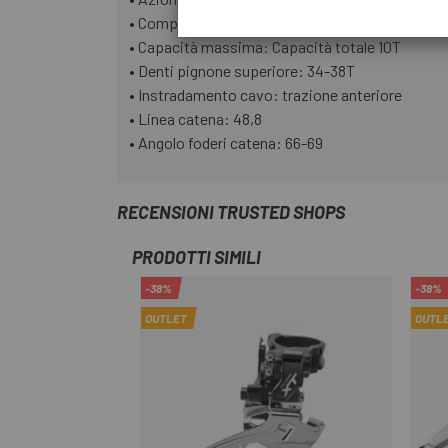
• Compatibilità cassetta: 11
• Capacità massima: Capacità totale 10T
• Denti pignone superiore: 34-38T
• Instradamento cavo: trazione anteriore
• Linea catena: 48,8
• Angolo foderi catena: 66-69
RECENSIONI TRUSTED SHOPS
PRODOTTI SIMILI
-38%
-38%
OUTLET
OUTL