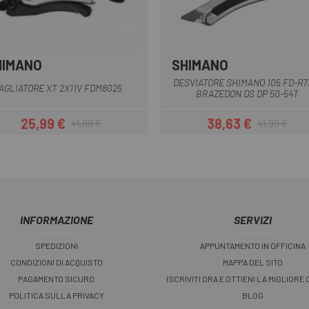
HIMANO
SHIMANO
Multiplo
Nero
DESVIATORE SHIMANO 105 FD-R7
AGLIATORE XT 2X11V FDM8025
BRAZEDON DS DP 50-54T
25,99 €
38,63 €
41,99 €
41,99 €
Prezzo
Prezzo base
Prezzo
Prezzo base
INFORMAZIONE
SERVIZI
SPEDIZIONI
APPUNTAMENTO IN OFFICINA
CONDIZIONI DI ACQUISTO
MAPPA DEL SITO
PAGAMENTO SICURO
ISCRIVITI ORA E OTTIENI LA MIGLIORE
POLITICA SULLA PRIVACY
BLOG