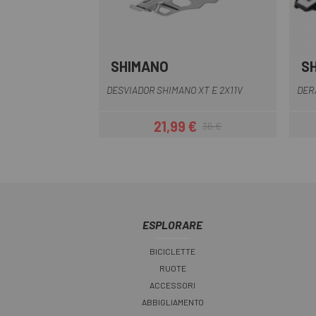
SHIMANO
S
Multiplo
DESVIADOR SHIMANO XT E 2X11V
DER
21,99 €
36 €
Prezzo
Prezzo base
ESPLORARE
BICICLETTE
RUOTE
ACCESSORI
ABBIGLIAMENTO