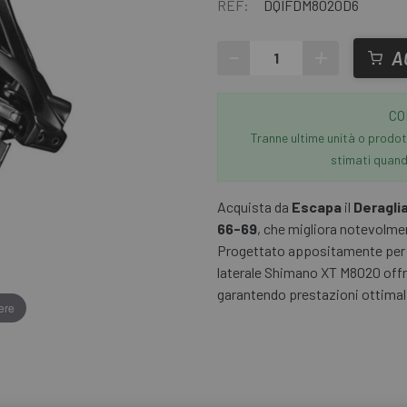
REF:
DQIFDM8020D6
-
+
A
CO
Tranne ultime unità o prodott
stimati quando
Acquista da
Escapa
il
Deragli
66-69
, che migliora notevolmen
Progettato appositamente per l
laterale Shimano XT M8020 offre
garantendo prestazioni ottimali
ere