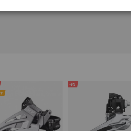
-8%
ET