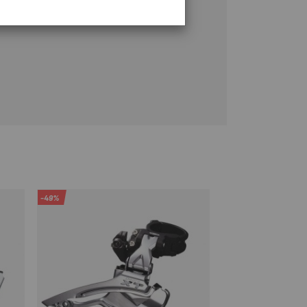
-49%
-40%
OUTLET