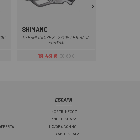
SHIMANO
SHIMANO
Multiplo
100
DERAGLIATORE XT 2X10V ABR.BAJA
DESVIADOR SHIMA
FD-M785
66-69 
18,49 €
29,99 
36,80 €
Prezzo
Prezzo base
ESCAPA
I NOSTRI NEGOZI
AMICO ESCAPA
 OFFERTA
LAVORA CON NOI!
CHI SIAMO ESCAPA