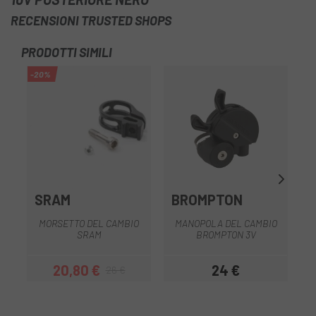
- Morsetto Matchmaker X.
RECENSIONI TRUSTED SHOPS
- Tecnologia X-Actuation.
- Compatibilità: Cambi Sram Exact Actuation, Deragliatori
PRODOTTI SIMILI
Sram doppio, Deragliatori Sram triplo.
-20%
-2
- Velocità: 10.
- Peso: 250 gr.
OU
SRAM
BROMPTON
MORSETTO DEL CAMBIO
MANOPOLA DEL CAMBIO
T
SRAM
BROMPTON 3V
20,80 €
24 €
26 €
Prezzo
Prezzo base
Prezzo