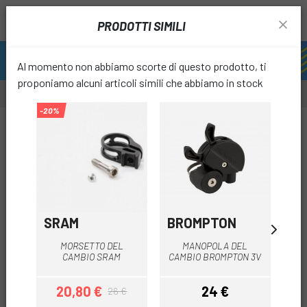
PRODOTTI SIMILI
Al momento non abbiamo scorte di questo prodotto, ti
proponiamo alcuni articoli simili che abbiamo in stock
-20%
-29%
-20%
OUTL
favori
SRAM
BROMPTON
SH
M
MORSETTO DEL
MANOPOLA DEL
TO
CAMBIO SRAM
CAMBIO BROMPTON 3V
20,80 €
24 €
1
26 €
Prezzo
Prezzo base
Prezzo