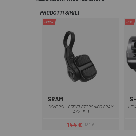
PRODOTTI SIMILI
-20%
-5%
SRAM
S
Nero
CONTROLLORE ELETTRONICO SRAM
LEV
AXS POD
144 €
180 €
Prezzo
Prezzo base