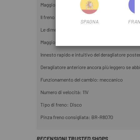
Maggiore control del ciclista in ogni circostanza
Il freno a disco idraulico offre un livello di comf
SPAGNA
FRAN
Le dimensioni ridotte del supporto migliorano l
Maggiore gamma di regolazione della portata
Innesto rapido e intuitivo del deragliatore poste
Deragliatore anteriore ancora più leggero se ab
Funzionamento del cambio: meccanico
Numero di velocità: 11V
Tipo di freno: Disco
Pinza freno consigliata: BR-R8070
RECENSIONI TRUSTED SHOPS