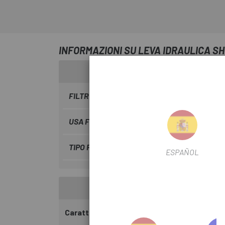
INFORMAZIONI SU LEVA IDRAULICA S
FILTRO STAGIONALE
2024
USA FILTRO
Strada
TIPO FILTRO DI TRASMISSIONE
Meccanica
ESPAÑOL
Caratteristiche: