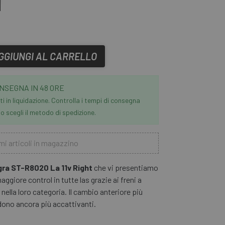
GGIUNGI AL CARRELLO
NSEGNA IN 48 ORE
i in liquidazione. Controlla i tempi di consegna
 scegli il metodo di spedizione.
mi articoli in magazzino
gra ST-R8020 La 11v Right
che vi presentiamo
aggiore control in tutte las grazie ai freni a
nella loro categoria. Il cambio anteriore più
ndono ancora più accattivanti.