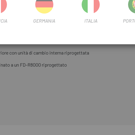
ort superiore
CIA
GERMANIA
ITALIA
PORT
'ergonomia
riore con unità di cambio interna riprogettata
binato a un FD-R8000 riprogettato