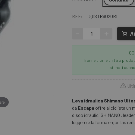
REF:
DQISTR8020RI
-
+
A
CO
Tranne ultime unità o prodott
stimati quando
Ulti
Leva idraulica Shimano Ulte
ere
da
Escapa
offre al ciclista un m
disco idraulici SHIMANO , leader 
leggero e la forma ergon las re