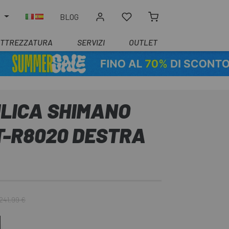
O
BLOG
ATTREZZATURA
SERVIZI
OUTLET
ULICA SHIMANO
T-R8020 DESTRA
241,99 €