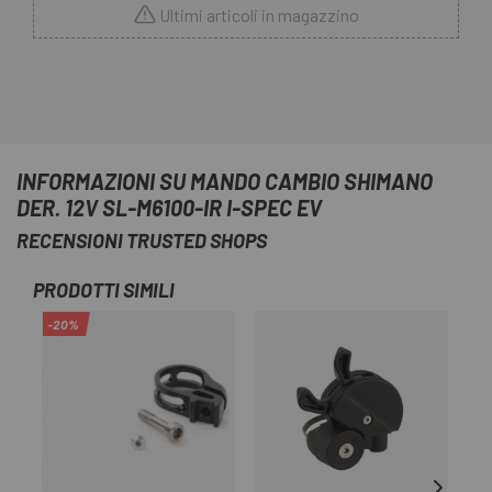
Ultimi articoli in magazzino
INFORMAZIONI SU MANDO CAMBIO SHIMANO
DER. 12V SL-M6100-IR I-SPEC EV
RECENSIONI TRUSTED SHOPS
PRODOTTI SIMILI
-20%
-2
OU