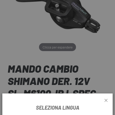
Clicca per espandere
MANDO CAMBIO
SHIMANO DER. 12V
SL-M6100-IR I-SPEC
EV
SELEZIONA LINGUA