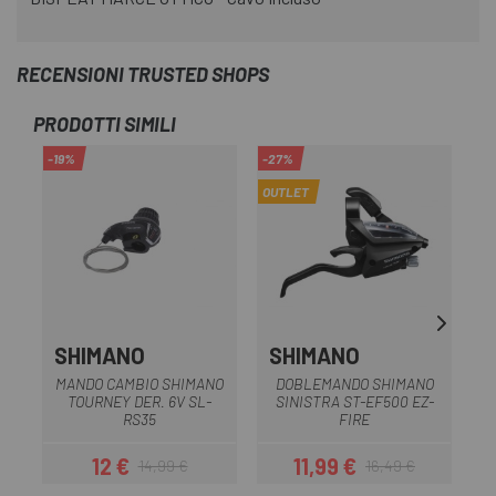
RECENSIONI TRUSTED SHOPS
PRODOTTI SIMILI
-19%
-27%
-2
OUTLET
OU
SHIMANO
SHIMANO
MANDO CAMBIO SHIMANO
DOBLEMANDO SHIMANO
TOURNEY DER. 6V SL-
SINISTRA ST-EF500 EZ-
T
RS35
FIRE
12 €
11,99 €
14,99 €
16,49 €
Prezzo
Prezzo base
Prezzo
Prezzo base