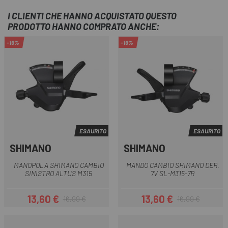
I CLIENTI CHE HANNO ACQUISTATO QUESTO
PRODOTTO HANNO COMPRATO ANCHE:
-19%
-19%
ESAURITO
ESAURITO
SHIMANO
SHIMANO
MANOPOLA SHIMANO CAMBIO
MANDO CAMBIO SHIMANO DER.
SINISTRO ALTUS M315
7V SL-M315-7R
13,60 €
13,60 €
16,99 €
16,99 €
Prezzo
Prezzo base
Prezzo
Prezzo base