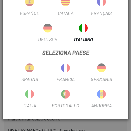
ESPAÑOL
CATALÀ
FRANÇAIS
INFORMAZIONI SUL PRODOTTO
CARATTERISTICHE
DEUTSCH
ITALIANO
Cambio di azione leggera, maggiore compatibilità e adatto
SELEZIONA PAESE
per il cablaggio interno
Corpo della leva principale stilizzato
RAPIDFIRE PLUS
SPAGNA
FRANCIA
GERMANIA
Miglioramento dell'esperienza di guida
Display delle marce posizionato sotto il manubrio
ITALIA
PORTOGALLO
ANDORRA
Il display delle marce numerato indica la posizione della
marcia in un colpo d'occhio
DISPLAY MARCE OTTICO - Cavo Incluso