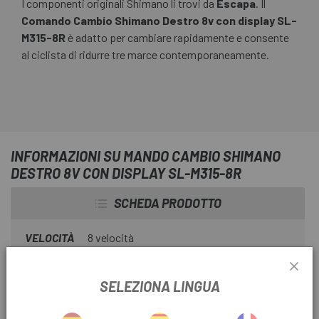
I componenti originali Shimano li trovi da
Escapa
. Il
Comando Cambio Shimano Destro 8v con display SL-
M315-8R
è adatto per cambiare rapidamente e consente
al ciclista di ridurre tre marce contemporaneamente.
INFORMAZIONI SU MANDO CAMBIO SHIMANO
DESTRO 8V CON DISPLAY SL-M315-8R
SCHEDA PRODOTTO
VELOCITÀ
8 velocità
FILTRO STAGIONALE
2018
SELEZIONA LINGUA
USA FILTRO
Montagna