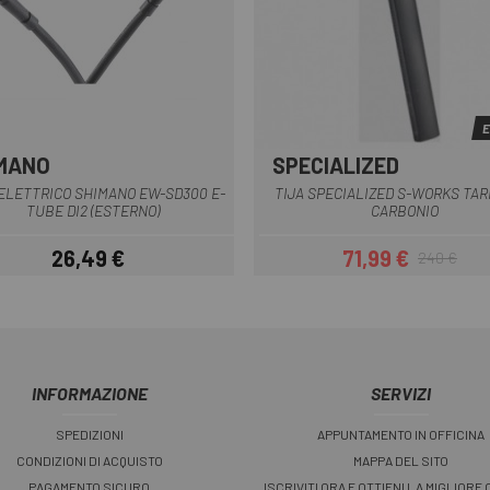
E
MANO
SPECIALIZED
Nero
Grigio scuro
ELETTRICO SHIMANO EW-SD300 E-
TIJA SPECIALIZED S-WORKS TAR
TUBE DI2 (ESTERNO)
CARBONIO
26,49 €
71,99 €
240 €
Prezzo
Prezzo
Prezzo base
INFORMAZIONE
SERVIZI
SPEDIZIONI
APPUNTAMENTO IN OFFICINA
CONDIZIONI DI ACQUISTO
MAPPA DEL SITO
PAGAMENTO SICURO
ISCRIVITI ORA E OTTIENI LA MIGLIORE