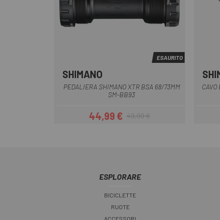
ESAURITO
SHIMANO
SHI
Nero
PEDALIERA SHIMANO XTR BSA 68/73MM
CAVO 
SM-BB93
44,99 €
49,99 €
Prezzo
Prezzo base
ESPLORARE
BICICLETTE
RUOTE
ACCESSORI