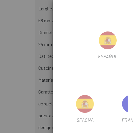
Larghezza del movimento centrale:
68 mm, 70 mm
Diametro dell'albero:
24 mm (Hollowtech II)
Dati tecnici:
ESPAÑOL
Cuscinetti: Acciaio
Materiale coppa movimento centrale: Alluminio
Caratteristiche:
coppette anodizzate
prestazioni durature
SPAGNA
FRAN
design delle guarnizioni migliorato