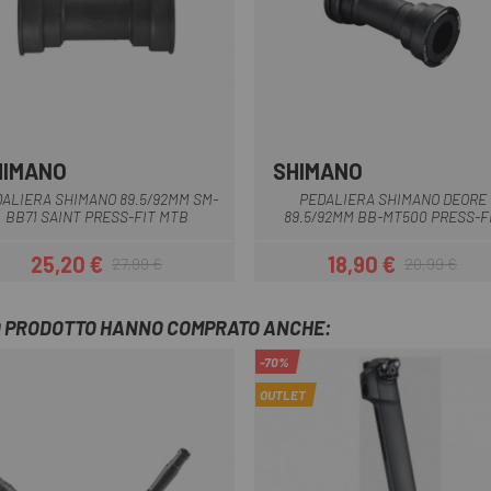
HIMANO
SHIMANO
Multiplo
Multiplo
ALIERA SHIMANO 89.5/92MM SM-
PEDALIERA SHIMANO DEORE
BB71 SAINT PRESS-FIT MTB
89.5/92MM BB-MT500 PRESS-F
25,20 €
18,90 €
27,99 €
20,99 €
Prezzo
Prezzo base
Prezzo
Prezzo base
TO PRODOTTO HANNO COMPRATO ANCHE:
-70%
OUTLET