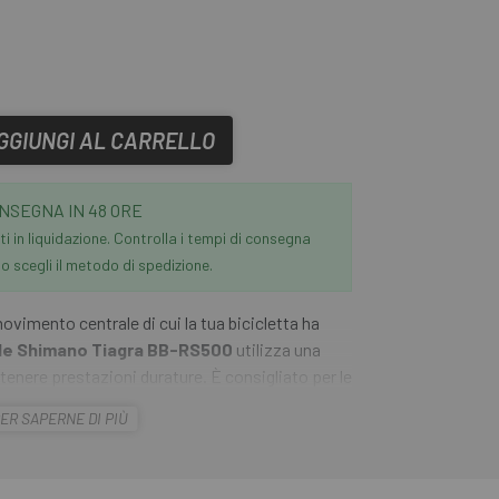
GGIUNGI AL CARRELLO
NSEGNA IN 48 ORE
i in liquidazione. Controlla i tempi di consegna
 scegli il metodo di spedizione.
movimento centrale di cui la tua bicicletta ha
le Shimano Tiagra BB-RS500
utilizza una
tenere prestazioni durature. È consigliato per le
owtech II con asse da 24 mm della serie Tiagra,
ER SAPERNE DI PIÙ
enza gruppo. Si adatta, a seconda della versione,
on movimento centrale BSA e larghezza del telaio
to centrale ITA e larghezza del telaio di 70 mm.