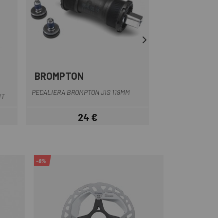
BROMPTON
SHIMANO
Nero
PEDALIERA SHIMA
PEDALIERA BROMPTON JIS 119MM
IT
B
24 €
25,19 
Prezzo
-8%