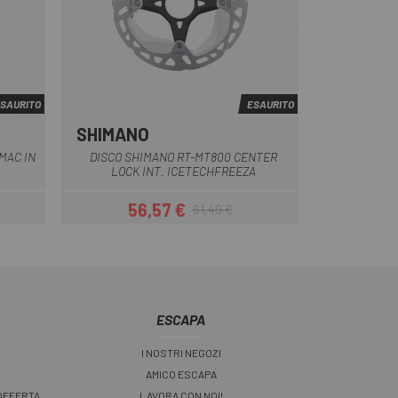
SAURITO
ESAURITO
SHIMANO
MAC IN
DISCO SHIMANO RT-MT800 CENTER
LOCK INT. ICETECHFREEZA
56,57 €
61,49 €
Prezzo
Prezzo base
ESCAPA
I NOSTRI NEGOZI
AMICO ESCAPA
 OFFERTA
LAVORA CON NOI!