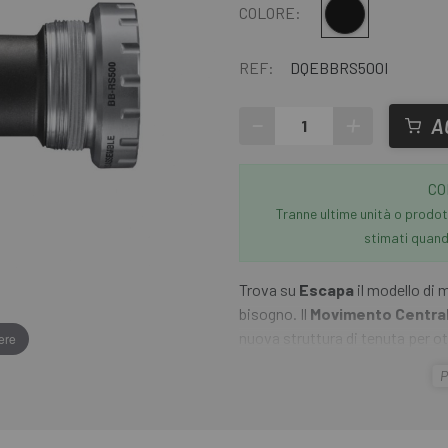
Multiplo
COLORE:
REF:
DQEBBRS500I
-
+
A
CO
Tranne ultime unità o prodott
stimati quando
Trova su
Escapa
il modello di 
bisogno. Il
Movimento Centra
nuova struttura di tenuta per ot
ere
guarniture compatibili con Holl
P
Sora, GRX e per molti modelli s
ai telai Road con filettatura c
di 68 mm o ai telai con movimen