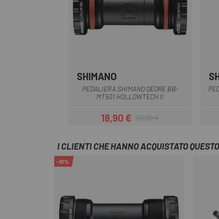
SHIMANO
S
Nero
PEDALIERA SHIMANO DEORE BB-
PED
MT501 HOLLOWTECH II
18,90 €
20,99 €
Prezzo
Prezzo base
I CLIENTI CHE HANNO ACQUISTATO QUES
-10%