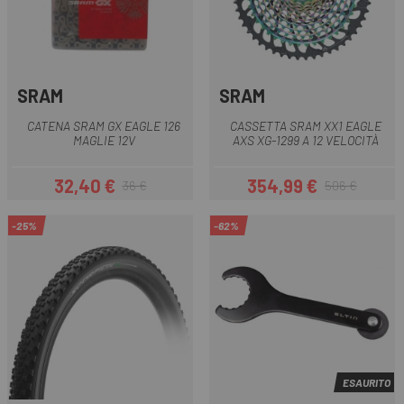
SRAM
SRAM
CATENA SRAM GX EAGLE 126
CASSETTA SRAM XX1 EAGLE
MAGLIE 12V
AXS XG-1299 A 12 VELOCITÀ
32,40 €
354,99 €
36 €
506 €
Prezzo
Prezzo base
Prezzo
Prezzo base
-25%
-62%
ESAURITO