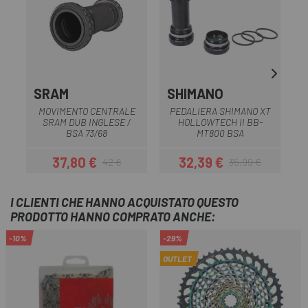
SRAM
SHIMANO
MOVIMENTO CENTRALE
PEDALIERA SHIMANO XT
SRAM DUB INGLESE /
HOLLOWTECH II BB-
BSA 73/68
MT800 BSA
37,80 €
32,39 €
42 €
35,99 €
Prezzo
Prezzo base
Prezzo
Prezzo base
I CLIENTI CHE HANNO ACQUISTATO QUESTO
PRODOTTO HANNO COMPRATO ANCHE:
-10%
-29%
OUTLET