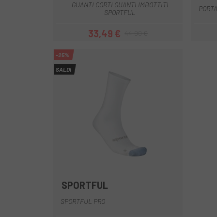
GUANTI CORTI GUANTI IMBOTTITI
PORTA
SPORTFUL
33,49 €
44,90 €
Prezzo
Prezzo base
-25%
SALDI
SPORTFUL
Bianco
Nero
SPORTFUL PRO