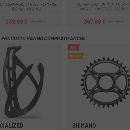
LAS SHIMANO XTR 12V. FC-M9100
GUARNITURA SHIMANO XTR FC
OLD 142/148 Q-162
M9125-1 12V SENZA CORONA
239,99 €
367,99 €
399,99 €
399,99 €
Prezzo
Prezzo base
Prezzo
Prezzo base
TO PRODOTTO HANNO COMPRATO ANCHE:
-29%
OUTLET
CIALIZED
SHIMANO
Nero
Nero-Grigio