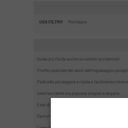
USA FILTRO
Montagna
Guida più fluida anche su terreni accidentati.
Profilo speciale dei denti dell'ingranaggio proge
Pedivella più leggera e rigida e facilmente inter
Interfacciabile tra pignone singolo e doppio.
Il set di guarniture può essere utilizzato com
Factor Q: 168 mm.
Linea di catena: 52 mm