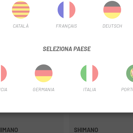
CATALÀ
FRANÇAIS
DEUTSCH
SELEZIONA PAESE
-8%
ET
CIA
GERMANIA
ITALIA
PORT
HIMANO
SHIMANO
Multiplo