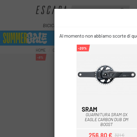
BICICLETTE
E-BIKE
COMPONENT
Al momento non abbiamo scorte di ques
-20%
HOME
COMPONENTI
TRASMISSIONE
PEDIVELLE
-8%
SRAM
GUARNITURA SRAM GX
EAGLE CARBON DUB DM
BOOST
256,80 €
321 €