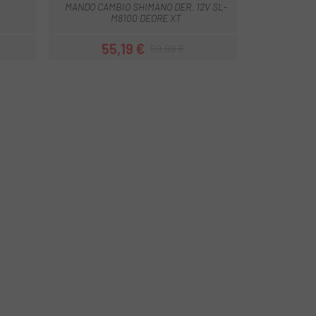
MANDO CAMBIO SHIMANO DER. 12V SL-
M8100 DEORE XT
55,19 €
59,99 €
Prezzo
Prezzo base