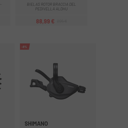
-
BIELAS ROTOR BRACCIA DEL
PEDIVELLA ALDHU
88,99 €
295 €
Prezzo
Prezzo base
-8%
SHIMANO
Multiplo