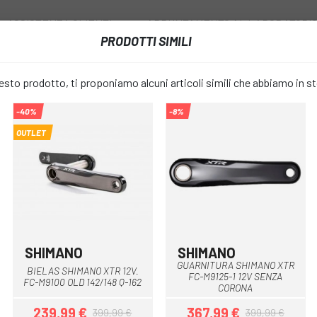
ASSISTENZA CLIENTI
APPUNTAMENTO AL LABORATORI
PRODOTTI SIMILI
I
RUOTE
ACCESSORI
ABBIGLIAMENTO
to prodotto, ti proponiamo alcuni articoli simili che abbiamo in s
-40%
-8%
BIELAS SHIMANO XTR 12V XTR FC-M9120 142/148 Q-168
OUTLET
BIELAS SHI
favorite_border
XTR FC-M91
367,99 €
PREZZO:
3
SHIMANO
SHIMANO
Multiplo
GUARNITURA SHIMANO XTR
BIELAS SHIMANO XTR 12V.
FC-M9125-1 12V SENZA
LUNGHEZZA DELLA BIELLA:
FC-M9100 OLD 142/148 Q-162
CORONA
239,99 €
367,99 €
399,99 €
399,99 €