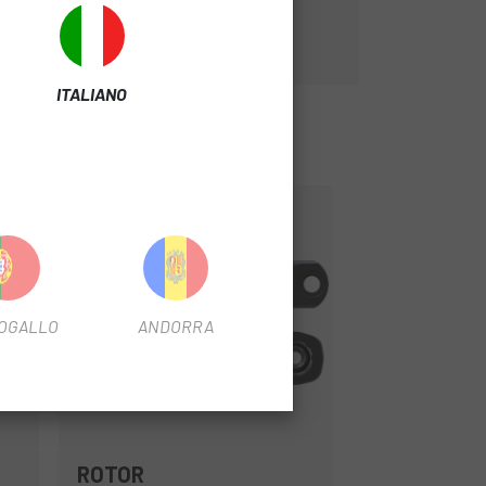
ITALIANO
-69%
OUTLET
OGALLO
ANDORRA
ROTOR
Nero