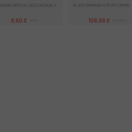
BIDON SPECIALIZED CASCADE II
PLATO SHIMANO XTR SM-CRM95
8,60 €
106,99 €
10 €
151,99 €
Prezzo
Prezzo base
Prezzo
Prezzo base