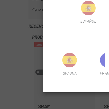
Pignone non incluso.
ESPAÑOL
RECENSIONI TRUSTED SHOPS
PRODOTTI SIMILI
-20%
-40%
OUTL
SPAGNA
FRAN
SRAM
S