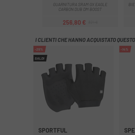
GUARNITURA SRAM GX EAGLE
BIE
CARBON DUB DM BOOST
256,80 €
321 €
Prezzo
Prezzo base
I CLIENTI CHE HANNO ACQUISTATO QUES
-25%
-14%
SALDI
SPORTFUL
SPE
Nero