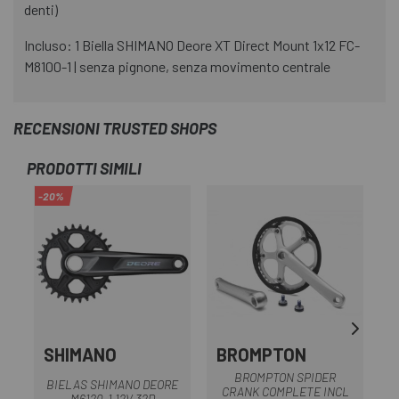
denti)
Incluso: 1 Biella SHIMANO Deore XT Direct Mount 1x12 FC-
M8100-1 | senza pignone, senza movimento centrale
RECENSIONI TRUSTED SHOPS
PRODOTTI SIMILI
-20%
-2
OU
SHIMANO
BROMPTON
E
BROMPTON SPIDER
BIELAS SHIMANO DEORE
CRANK COMPLETE INCL
M6120-1 12V 32D
S