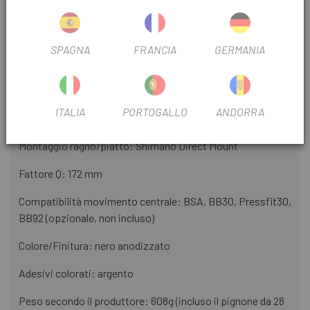
Mountain, Enduro, Downhill
Materiale bielle: alluminio
SPAGNA
FRANCIA
GERMANIA
Materiale albero motore: acciaio
Diametro albero motore: 24 mm
ITALIA
PORTOGALLO
ANDORRA
Lunghezze pedivella: 165 mm, 170 mm, 175,0 mm o 180 mm
Montaggio ragno/piatto: Shimano Direct Mount
Fattore Q: 172 mm
Compatibilità movimento centrale: BSA, BB30, Pressfit30,
BB92 (opzionale, non incluso)
Colore/Finitura: nero anodizzato
Adesivi colorati: argento
Peso secondo il produttore: 608g (incluso il pignone da 28