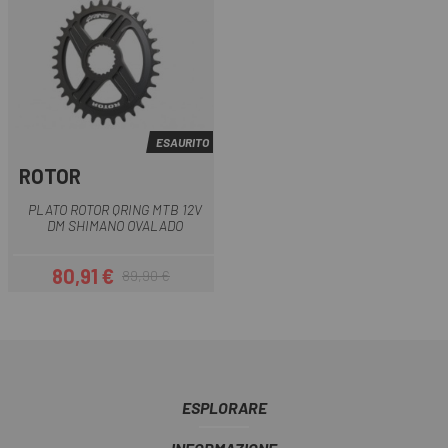
ESAURITO
ROTOR
PLATO ROTOR QRING MTB 12V
DM SHIMANO OVALADO
80,91 €
89,90 €
Prezzo
Prezzo base
ESPLORARE