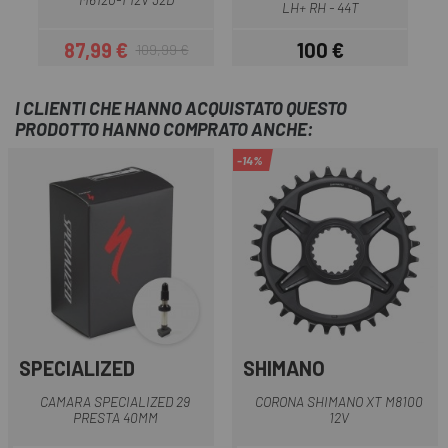
LH+ RH - 44T
87,99 €
100 €
109,99 €
Prezzo
Prezzo base
Prezzo
I CLIENTI CHE HANNO ACQUISTATO QUESTO
PRODOTTO HANNO COMPRATO ANCHE:
-14%
SPECIALIZED
SHIMANO
CAMARA SPECIALIZED 29
CORONA SHIMANO XT M8100
PRESTA 40MM
12V