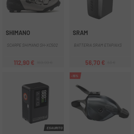
SHIMANO
SRAM
SCARPE SHIMANO SH-XC502
BATTERIA SRAM ETAP/AXS
112,90 €
56,70 €
169,99 €
63 €
Prezzo
Prezzo base
Prezzo
Prezzo base
-15%
ESAURITO