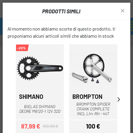
PRODOTTI SIMILI
Al momento non abbiamo scorte di questo prodotto, ti
proponiamo alcuni articoli simili che abbiamo in stock
-20%
-29%
-20%
OUTL
favori
SHIMANO
BROMPTON
E-
BROMPTON SPIDER
BIE
BIELAS SHIMANO
CRANK COMPLETE
SP
DEORE M6120-1 12V 32D
INCL LH+ RH - 44T
87,99 €
100 €
109,99 €
Prezzo
Prezzo base
Prezzo