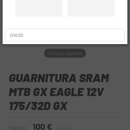
CHIUDI
Clicca per espandere
GUARNITURA SRAM
MTB GX EAGLE 12V
175/32D GX
100 €
PREZZO:
125,00 €