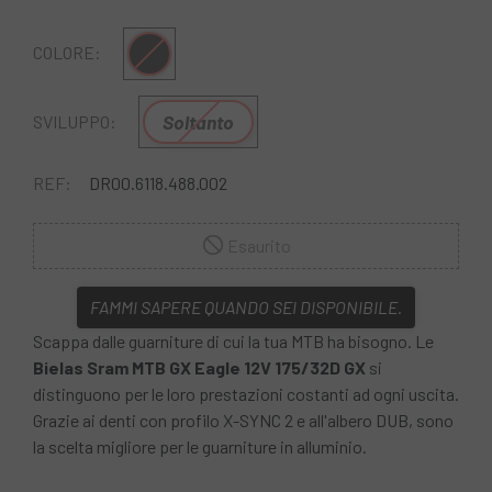
Multiplo
COLORE:
Soltanto
SVILUPPO:
REF:
DR00.6118.488.002
Esaurito
FAMMI SAPERE QUANDO SEI DISPONIBILE.
Scappa dalle guarniture di cui la tua MTB ha bisogno. Le
Bielas Sram MTB GX Eagle 12V 175/32D GX
si
distinguono per le loro prestazioni costanti ad ogni uscita.
Grazie ai denti con profilo X-SYNC 2 e all'albero DUB, sono
la scelta migliore per le guarniture in alluminio.