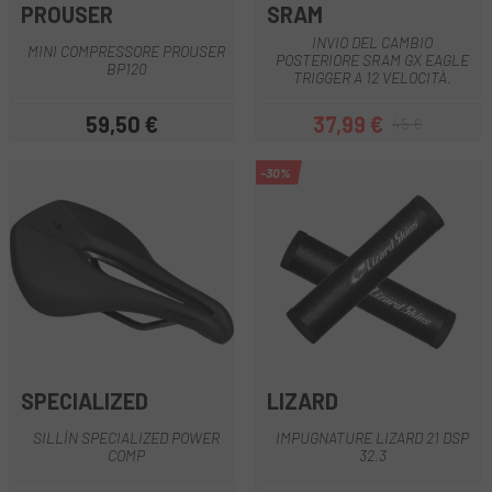
PROUSER
SRAM
INVIO DEL CAMBIO
MINI COMPRESSORE PROUSER
POSTERIORE SRAM GX EAGLE
BP120
TRIGGER A 12 VELOCITÀ.
59,50 €
37,99 €
45 €
Prezzo
Prezzo
Prezzo base
-30%
SPECIALIZED
LIZARD
SILLÍN SPECIALIZED POWER
IMPUGNATURE LIZARD 21 DSP
COMP
32.3