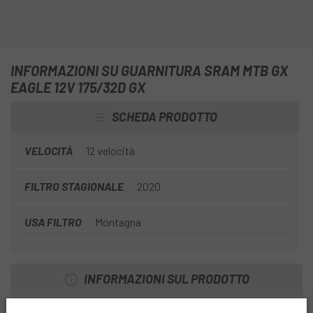
INFORMAZIONI SU GUARNITURA SRAM MTB GX
EAGLE 12V 175/32D GX
SCHEDA PRODOTTO
VELOCITÀ
12 velocità
FILTRO STAGIONALE
2020
USA FILTRO
Montagna
INFORMAZIONI SUL PRODOTTO
Il pacco X-SYNC™ offre una durata senza pari e una tenuta