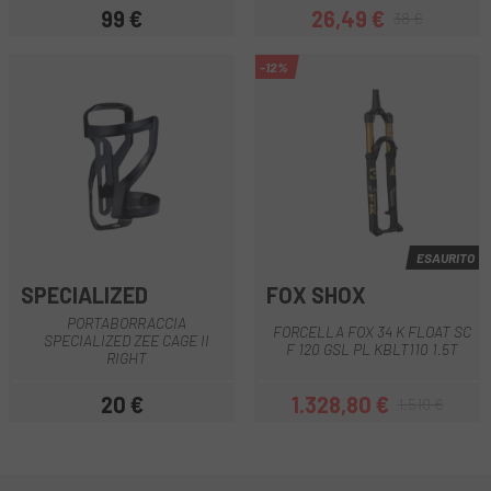
99 €
26,49 €
38 €
Prezzo
Prezzo
Prezzo base
-12%
ESAURITO
SPECIALIZED
FOX SHOX
PORTABORRACCIA
FORCELLA FOX 34 K FLOAT SC
SPECIALIZED ZEE CAGE II
F 120 GSL PL KBLT110 1.5T
RIGHT
20 €
1.328,80 €
1.510 €
Prezzo
Prezzo
Prezzo base