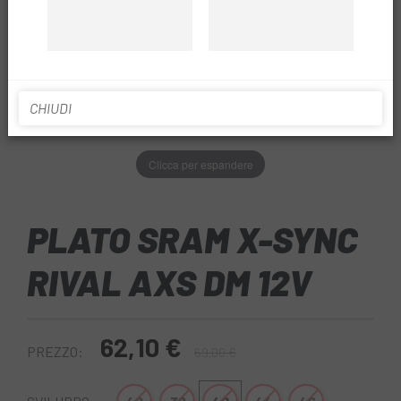
CHIUDI
Clicca per espandere
PLATO SRAM X-SYNC
RIVAL AXS DM 12V
62,10 €
PREZZO:
69,00 €