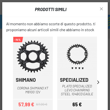
PRODOTTI SIMILI
Al momento non abbiamo scorte di questo prodotto, ti
proponiamo alcuni articoli simili che abbiamo in stock
-14%
-20%
-10%
favori
SHIMANO
SPECIALIZED
SH
PLATO SPECIALIZED
CORONA SHIMANO XT
LEVO CHAINRING
M8100 12V
STEEL 104BCD EAGLE
57,99 €
65 €
4
67,99 €
Prezzo
Prezzo base
Prezzo