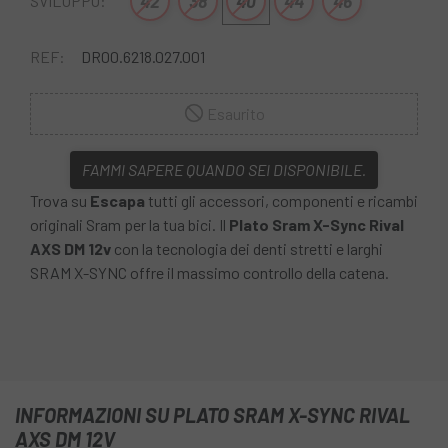
42
38
40
44
46
SVILUPPO:
REF:
DR00.6218.027.001
Esaurito
FAMMI SAPERE QUANDO SEI DISPONIBILE.
Trova su
Escapa
tutti gli accessori, componenti e ricambi
originali Sram per la tua bici. Il
Plato Sram X-Sync Rival
AXS DM 12v
con la tecnologia dei denti stretti e larghi
SRAM X-SYNC offre il massimo controllo della catena.
INFORMAZIONI SU PLATO SRAM X-SYNC RIVAL
AXS DM 12V