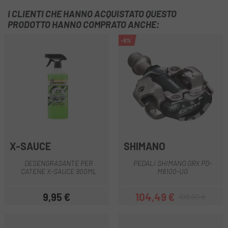
I CLIENTI CHE HANNO ACQUISTATO QUESTO
PRODOTTO HANNO COMPRATO ANCHE:
-5%
X-SAUCE
SHIMANO
DESENGRASANTE PER
PEDALI SHIMANO GRX PD-
CATENE X-SAUCE 900ML
M8100-UG
9,95 €
104,49 €
109,99 €
Prezzo
Prezzo
Prezzo base