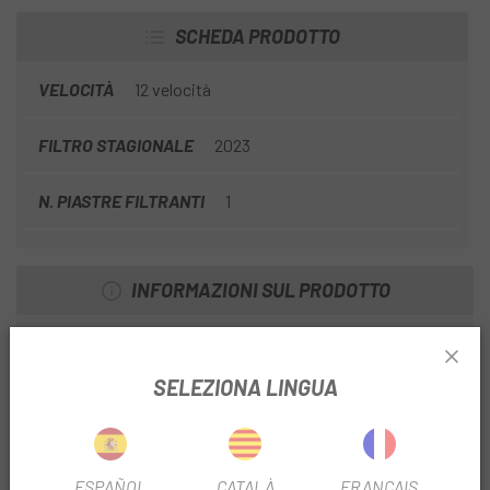
SCHEDA PRODOTTO
VELOCITÀ
12 velocità
FILTRO STAGIONALE
2023
N. PIASTRE FILTRANTI
1
INFORMAZIONI SUL PRODOTTO
La finitura del piatto inciso con laser è più resistente
SELEZIONA LINGUA
La tecnologia degli ingranaggi X-Range ti offre una gamma
più ampia e una progressione degli ingranaggi più fluida, in
modo da essere sempre nella marcia giusta
Aerodinamica migliorata per cronometro e triathlon
ESPAÑOL
CATALÀ
FRANÇAIS