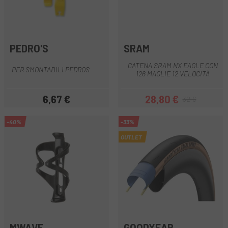
PEDRO'S
SRAM
CATENA SRAM NX EAGLE CON
PER SMONTABILI PEDROS
126 MAGLIE 12 VELOCITÀ
6,67 €
28,80 €
32 €
Prezzo
Prezzo
Prezzo base
-40%
-33%
OUTLET
MWAVE
GOODYEAR