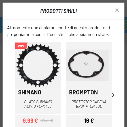
PRODOTTI SIMILI
Al momento non abbiamo scorte di questo prodotto, ti
proponiamo alcuni articoli simili che abbiamo in stock
-20%
-20%
-70%
favori
SHIMANO
BROMPTON
SH
PLATO SHIMANO
PROTECTOR CADENA
SHI
ALIVIO FC-M480
BROMPTON 50D
9,99 €
16 €
1
12,49 €
Prezzo
Prezzo base
Prezzo