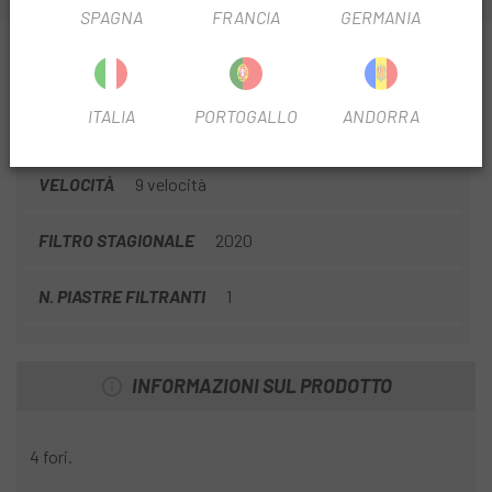
SPAGNA
FRANCIA
GERMANIA
INFORMAZIONI SU PLATO STRONLIGHT CT2 4B-
104 32D
ITALIA
PORTOGALLO
ANDORRA
SCHEDA PRODOTTO
VELOCITÀ
9 velocità
FILTRO STAGIONALE
2020
N. PIASTRE FILTRANTI
1
INFORMAZIONI SUL PRODOTTO
4 fori.