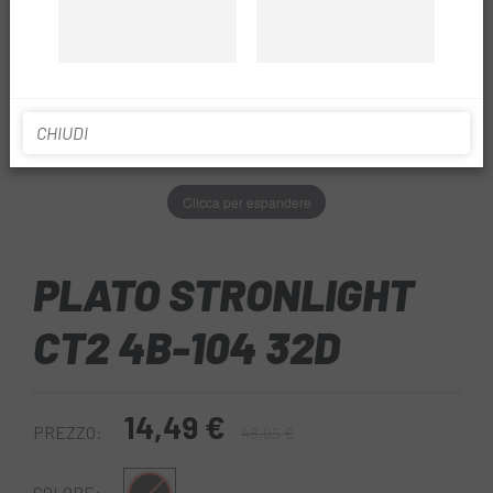
CHIUDI
Clicca per espandere
PLATO STRONLIGHT
CT2 4B-104 32D
14,49 €
PREZZO:
48,95 €
COLORE: