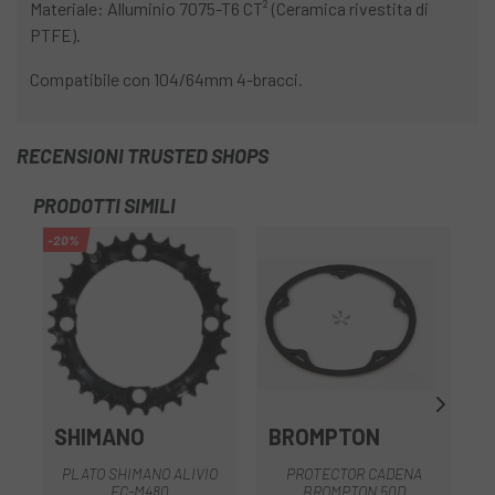
Materiale: Alluminio 7075-T6 CT² (Ceramica rivestita di
PTFE).
Compatibile con 104/64mm 4-bracci.
RECENSIONI TRUSTED SHOPS
PRODOTTI SIMILI
-20%
-2
SHIMANO
BROMPTON
PLATO SHIMANO ALIVIO
PROTECTOR CADENA
FC-M480
BROMPTON 50D