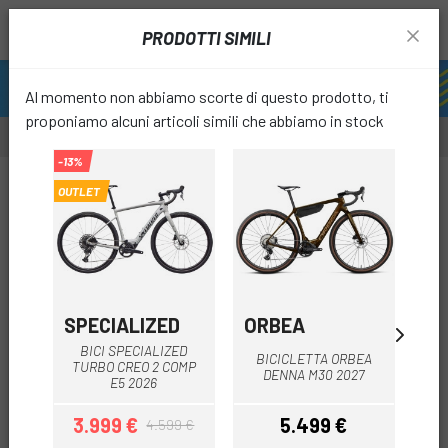
PRODOTTI SIMILI
Al momento non abbiamo scorte di questo prodotto, ti
proponiamo alcuni articoli simili che abbiamo in stock
-13%
-16%
OUTLET
OUTLET
favori
SPECIALIZED
ORBEA
O
BICI SPECIALIZED
BICICLETTA ORBEA
B
TURBO CREO 2 COMP
DENNA M30 2027
E5 2026
3.999 €
5.499 €
4.599 €
Prezzo
Prezzo base
Prezzo