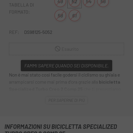
49
52
54
56
TABELLA DI
FORMATO:
58
61
REF:
DS98125-5052
Esaurito
FAMMI SAPERE QUANDO SEI DISPONIBILE.
Non è mai stato così facile godersi il ciclismo su ghiaia e
arrampicarsi come mai prima d'ora grazie alla
bicicletta
Specialized Turbo Creo 2 Comp 25
che ti presentiamo
su
Escapa .
La
Specialized Turbo Creo 2 Comp 25
ha
PER SAPERNE DI PIÙ
più potenza, grande autonomia, leggerezza, ampio
passaruota e Future Shock 3.0. Sfida tutti i tuoi limiti
rendendo possibili percorsi prima impossibili, acquista il
tuo su Escapa .
INFORMAZIONI SU BICICLETTA SPECIALIZED