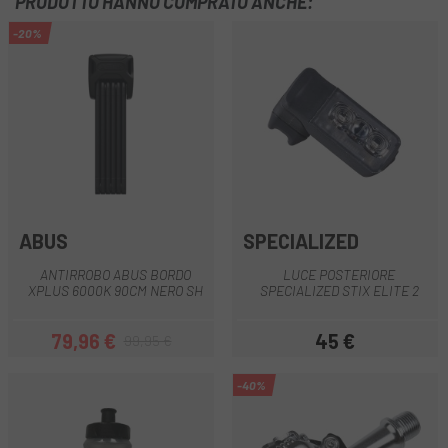
PRODOTTO HANNO COMPRATO ANCHE:
-20%
ABUS
SPECIALIZED
ANTIRROBO ABUS BORDO
LUCE POSTERIORE
XPLUS 6000K 90CM NERO SH
SPECIALIZED STIX ELITE 2
79,96 €
45 €
99,95 €
Prezzo
Prezzo base
Prezzo
-40%