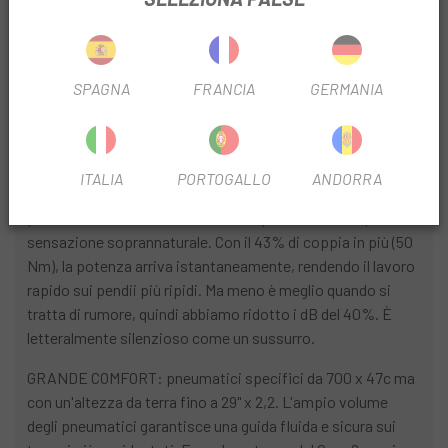
INFORMAZIONI SUL PRODOTTO
SPAGNA
FRANCIA
GERMANIA
SUPPORTO SUPERNATURALE: il nuovo sistema TURBO
SL 1.2 offre un'efficienza leader del settore per un massimo
di 5 ore di autonomia. Crea il 33% di potenza in più (320
ITALIA
PORTOGALLO
ANDORRA
watt) rispetto al suo predecessore e fornisce quella
potenza attraverso una cadenza di pedalata ideale per una
sensazione soprannaturale. Con il 43% di coppia in più (50
Nm), la potenza arriva istantaneamente, rendendo il lavoro
rapido sui pendii più ripidi. Ma meno è meglio quando si
tratta di rumore, quindi abbiamo ridotto i dB del 40%. È
letteralmente silenzioso come un sussurro.
GRANDE COMFORT: pneumatici specifici da 700 x 47c ma
con un'altezza da terra fino a 29" x 2,2. L'ampio volume
degli pneumatici garantisce una guida fluida e sicura sui