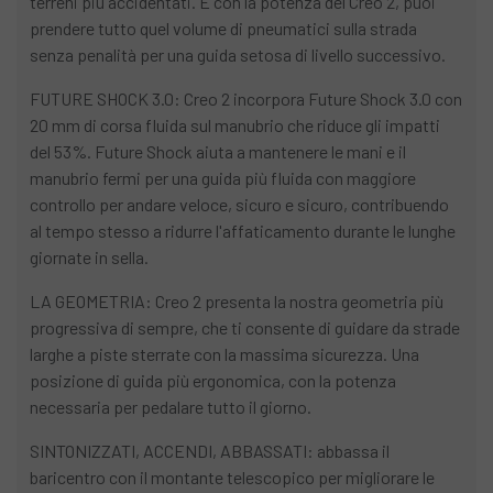
terreni più accidentati. E con la potenza del Creo 2, puoi
prendere tutto quel volume di pneumatici sulla strada
senza penalità per una guida setosa di livello successivo.
FUTURE SHOCK 3.0: Creo 2 incorpora Future Shock 3.0 con
20 mm di corsa fluida sul manubrio che riduce gli impatti
del 53%. Future Shock aiuta a mantenere le mani e il
manubrio fermi per una guida più fluida con maggiore
controllo per andare veloce, sicuro e sicuro, contribuendo
al tempo stesso a ridurre l'affaticamento durante le lunghe
giornate in sella.
LA GEOMETRIA: Creo 2 presenta la nostra geometria più
progressiva di sempre, che ti consente di guidare da strade
larghe a piste sterrate con la massima sicurezza. Una
posizione di guida più ergonomica, con la potenza
necessaria per pedalare tutto il giorno.
SINTONIZZATI, ACCENDI, ABBASSATI: abbassa il
baricentro con il montante telescopico per migliorare le