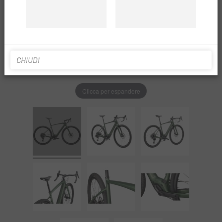
CHIUDI
Clicca per espandere