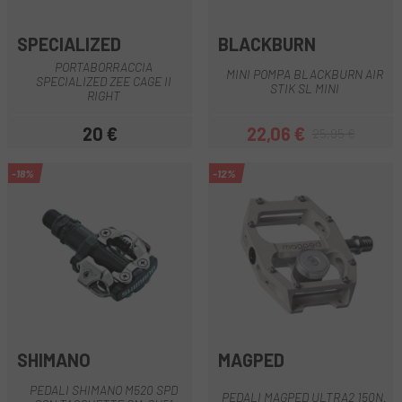
SPECIALIZED
BLACKBURN
PORTABORRACCIA
MINI POMPA BLACKBURN AIR
SPECIALIZED ZEE CAGE II
STIK SL MINI
RIGHT
20 €
22,06 €
25,95 €
Prezzo
Prezzo
Prezzo base
-18%
-12%
SHIMANO
MAGPED
PEDALI SHIMANO M520 SPD