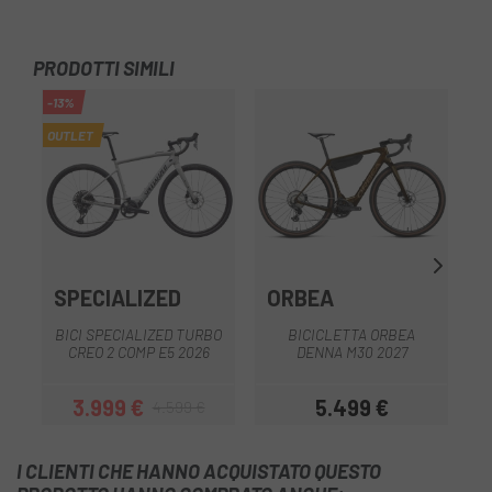
PRODOTTI SIMILI
-13%
OUTLET
SPECIALIZED
ORBEA
BICI SPECIALIZED TURBO
BICICLETTA ORBEA
CREO 2 COMP E5 2026
DENNA M30 2027
3.999 €
5.499 €
4.599 €
Prezzo
Prezzo base
Prezzo
I CLIENTI CHE HANNO ACQUISTATO QUESTO