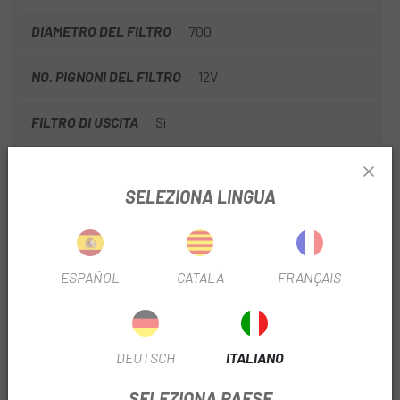
DIAMETRO DEL FILTRO
700
NO. PIGNONI DEL FILTRO
12V
FILTRO DI USCITA
Sì
TIPO FILTRO DI TRASMISSIONE
elettronica
SELEZIONA LINGUA
N. PIASTRE FILTRANTI
1
FILTRO PALO TELESCOPICO
Sì
ESPAÑOL
CATALÀ
FRANÇAIS
FILTRO A MONTANTE TELESCOPICO
Cablaggio
interno
DEUTSCH
ITALIANO
LARGHEZZA BOCCOLA FILTRO
12x100mm
12x142 mm
SELEZIONA PAESE