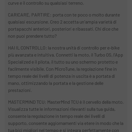
curve e il controllo su qualsiasi terreno.
CARICARE, PARTIRE: porta con te poco o molto durante
qualsiasi escursione. Creo 2 accetta un'ampia varietà di
portapacchi anteriori, posteriori e ribassati. Chi dice che
non puoi prendere tutto?
HAI IL CONTROLLO: la nostra unità di controllo per e-bike
più avanzata e intuitiva. Connetti la moto, il Turbo OS, l'App
Specialized e il pilota, il tutto su uno schermo protetto e
facilmente visibile. Con MicroTune, la regolazione fine in
tempo reale dei livelli di potenza in uscita è a portata di
mano, ottimizzando la portata e la gestione delle
prestazioni.
MASTERMIND TCU: MasterMind TCU è il cervello della moto.
Visualizza tutte le informazioni rilevanti sulla tua guida,
consente la regolazione in tempo reale dei livelli di
supporto, consente aggiornamenti via etere in modo che la
tua bici migliori nel tempo e si integra perfettamente con