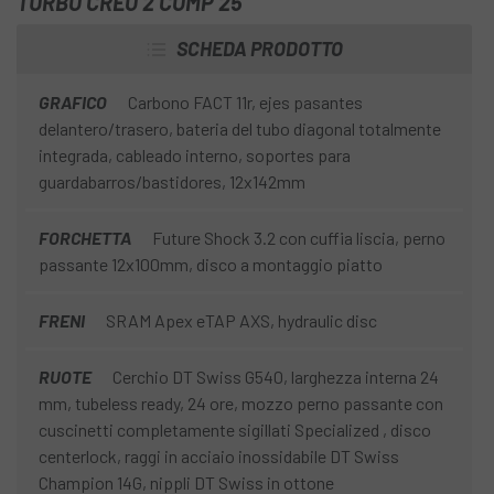
TURBO CREO 2 COMP 25
SCHEDA PRODOTTO
GRAFICO
Carbono FACT 11r, ejes pasantes
delantero/trasero, bateria del tubo diagonal totalmente
integrada, cableado interno, soportes para
guardabarros/bastidores, 12x142mm
FORCHETTA
Future Shock 3.2 con cuffia liscia, perno
passante 12x100mm, disco a montaggio piatto
FRENI
SRAM Apex eTAP AXS, hydraulic disc
RUOTE
Cerchio DT Swiss G540, larghezza interna 24
mm, tubeless ready, 24 ore, mozzo perno passante con
cuscinetti completamente sigillati Specialized , disco
centerlock, raggi in acciaio inossidabile DT Swiss
Champion 14G, nippli DT Swiss in ottone