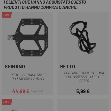
I CLIENTI CHE HANNO ACQUISTATO QUESTO
PRODOTTO HANNO COMPRATO ANCHE:
-18%
SHIMANO
RETTO
PORTABOTTIGLIE IN FIBRA
PEDALI SHIMANO GR400
CON INGRESSO LATERALE
PIATTAFORMA BMX/DH
RETTO
44,99 €
5,99 €
54,99 €
Prezzo
Prezzo base
Prezzo
-14%