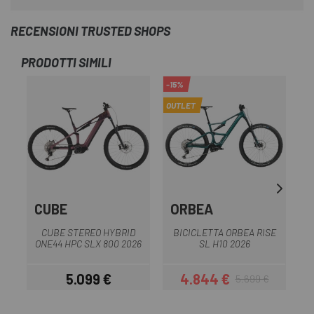
RECENSIONI TRUSTED SHOPS
PRODOTTI SIMILI
-15%
OUTLET
CUBE
ORBEA
CUBE STEREO HYBRID
BICICLETTA ORBEA RISE
ONE44 HPC SLX 800 2026
SL H10 2026
O
5.099 €
4.844 €
5.699 €
Prezzo
Prezzo
Prezzo base