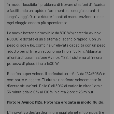
in modo flessibile il problema di trovare stazioni di ricarica
e facilitando un rapido rifornimento di energia durante i
lunghi viaggi. Oltre a ridurre i costi di manutenzione, rende
ogni viaggio ancora più spensierato.
La nuova batteria rimovibile da 800 Wh (batteria Avinox
RS800) è dotata di un sistema di sgancio rapido. Con un
peso di soli 4 kg, combina un'elevata capacità con un peso
ridotto per offrire un'autonomia fino a 158 km. Abbinata
all'unità di trasmissione Avinox M2S, il sistema offre una
potenza di picco fino a 1500 W.
Ricarica super veloce. Il caricabatterie GaN da 12A/508W è
compatto e leggero. Ti aiuta a ricaricare velocemente in
diverse situazioni. Dallo 0 all'80% di carica in circa 1 ora e
36 minuti; dallo 0% al 100% in circa 2 ore e 25 minuti.
Motore Avinox M2s. Potenza erogata in modo fluido.
L'innovativo design degli ingranaggi planetari compositi e