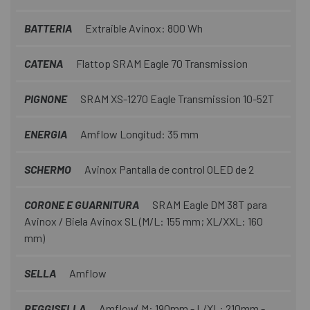
BATTERIA
Extraible Avinox: 800 Wh
CATENA
Flattop SRAM Eagle 70 Transmission
PIGNONE
SRAM XS-1270 Eagle Transmission 10-52T
ENERGIA
Amflow Longitud: 35 mm
SCHERMO
Avinox Pantalla de control OLED de 2
CORONE E GUARNITURA
SRAM Eagle DM 38T para
Avinox / Biela Avinox SL (M/L: 155 mm; XL/XXL: 160
mm)
SELLA
Amflow
REGGISELLA
Amflow( M: 190mm - L/XL: 210mm -