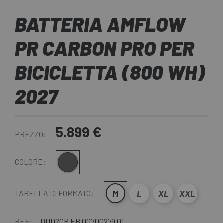
BATTERIA AMFLOW
PR CARBON PRO PER
BICICLETTA (800 WH)
2027
5.899 €
PREZZO:
Grigio-Nero
COLORE:
M
L
XL
XXL
TABELLA DI FORMATO:
REF:
DUD2CP.EB.00700279.01