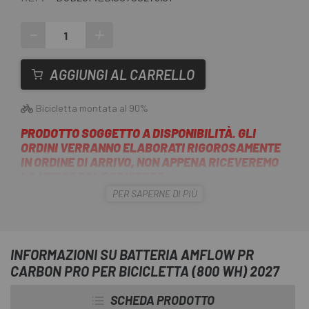
-
+
AGGIUNGI AL CARRELLO
Bicicletta montata al 90%
PRODOTTO SOGGETTO A DISPONIBILITÀ. GLI
ORDINI VERRANNO ELABORATI RIGOROSAMENTE
IN ORDINE DI ARRIVO, NON APPENA RICEVEREMO
LA MERCE DAL FORNITORE.
PER SAPERNE DI PIÙ
Escapa
presenta la
bicicletta Amflow PR Carbon Pro
(800Wh) 2027
, una e-bike concepita secondo il principio
di leggerezza, una prestazione potente grazie al motore
Avinox M2S e
INFORMAZIONI SU BATTERIA AMFLOW PR
CARBON PRO PER BICICLETTA (800 WH) 2027
40 impostazioni geometriche regolabili per adattarsi alle
esigenze di ogni ciclista.
SCHEDA PRODOTTO