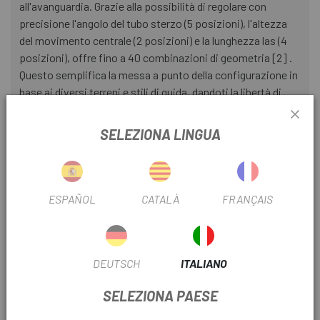
all'avanguardia. Grazie alla possibilità di regolare con
precisione l'angolo del tubo sterzo (5 posizioni), l'altezza
del movimento centrale (2 posizioni) e la lunghezza las (4
posizioni), offre fino a 40 combinazioni di geometria [2] .
Questo semplifica la messa a punto della configurazione in
base ai diversi terreni e stili di guida, dandoti la libertà di
goderti l'arte della regolazione fine e di avere il pieno
control della tua corsa.
SELEZIONA LINGUA
angolo del tubo di sterzo
Con un angolo del tubo sterzo predefinito di 64,5°, las
ESPAÑOL
CATALÀ
FRANÇAIS
calotte della serie sterzo regolabili offrono cinque livelli di
regolazione fine (-1°, -0,5°, 0°, +0,5°, +1°). Un'impostazione
più lasca aumenta il trail, garantendo maggiore stabilità alle
alte velocità e riducendo il rischio di essere sbalzati oltre il
DEUTSCH
ITALIANO
manubrio. Un'impostazione vertical migliora l'agilità e
l'efficienza las , rendendo la bici meno soggetta al
SELEZIONA PAESE
sottosterzo.