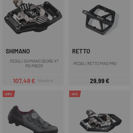
SHIMANO
RETTO
PEDALI SHIMANO DEORE XT
PEDALI RETTO PINS PRO
PD-M8220
107,49 €
29,99 €
124,99 €
Prezzo
Prezzo base
Prezzo
-29%
-14%