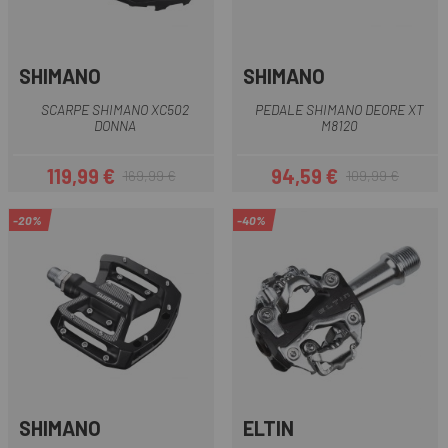
SHIMANO
SHIMANO
SCARPE SHIMANO XC502
PEDALE SHIMANO DEORE XT
DONNA
M8120
119,99 €
94,59 €
169,99 €
109,99 €
Prezzo
Prezzo base
Prezzo
Prezzo base
-20%
-40%
SHIMANO
ELTIN