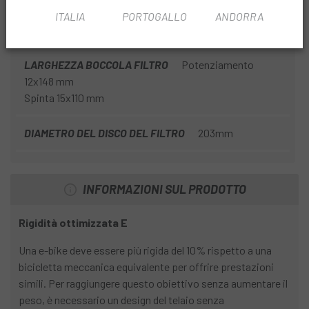
FILTRO A MONTANTE TELESCOPICO
Cablaggio
ITALIA
PORTOGALLO
ANDORRA
interno
LARGHEZZA BOCCOLA FILTRO
Potenziamento
12x148 mm
Spinta 15x110 mm
DIAMETRO DEL DISCO DEL FILTRO
203mm
INFORMAZIONI SUL PRODOTTO
Rigidità ottimizzata E
Una e-bike deve essere più rigida del 10% rispetto a una
bicicletta meccanica equivalente per offrire prestazioni
simili. Per raggiungere questo obiettivo senza aumentare il
peso, è necessario un design del telaio senza