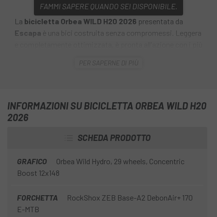
FAMMI SAPERE QUANDO SEI DISPONIBILE.
La
bicicletta Orbea WILD H20 2026
presentata da
Escapa
è una bici costruita senza compromessi. Leggera
e completamente ottimizzata, è pronta all'azione con i più
recenti motori Bosch e componenti specifici per le gare.
PER SAPERNE DI PIÙ
L'
Orbea WILD H20 2026
è una bici progettata per le
massime prestazioni, con una distribuzione ottimale del
peso, 170 mm di escursione e una geometria orientata
INFORMAZIONI SU BICICLETTA ORBEA WILD H20
gravity . È una las bici full-power più leggere sul mercato,
2026
con un motore Bosch e una batteria da 750 Wh, il tutto
senza compromessi; nessuna distrazione o elemento
SCHEDA PRODOTTO
superfluo, solo ciò che serve per pedalare al massimo.
GRAFICO
Orbea Wild Hydro, 29 wheels, Concentric
Boost 12x148
FORCHETTA
RockShox ZEB Base-A2 DebonAir+ 170
E-MTB