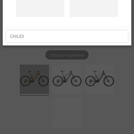
CHIUDI
Clicca per espandere