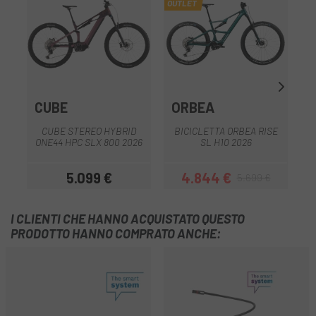
OUTLET
CUBE
ORBEA
S
B
CUBE STEREO HYBRID
BICICLETTA ORBEA RISE
ONE44 HPC SLX 800 2026
SL H10 2026
5.099 €
4.844 €
5.699 €
Prezzo
Prezzo
Prezzo base
I CLIENTI CHE HANNO ACQUISTATO QUESTO
PRODOTTO HANNO COMPRATO ANCHE: