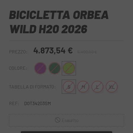
BICICLETTA ORBEA
WILD H20 2026
4.873,54 €
PREZZO:
6.499,00 €
Lilla
Verde-Nero
Giallo verde
COLORE:
S
M
L
XL
TABELLA DI FORMATO:
REF:
DOT34203SM
Esaurito