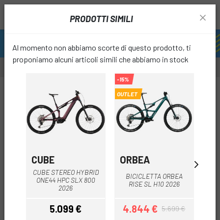
PRODOTTI SIMILI
Al momento non abbiamo scorte di questo prodotto, ti
proponiamo alcuni articoli simili che abbiamo in stock
-15%
-25%
OUTLET
OUTLET
favori
CUBE
ORBEA
SP
CUBE STEREO HYBRID
BICICLETTA ORBEA
ONE44 HPC SLX 800
SP
RISE SL H10 2026
2026
LE
5.099 €
4.844 €
5.699 €
Prezzo
Prezzo
Prezzo base