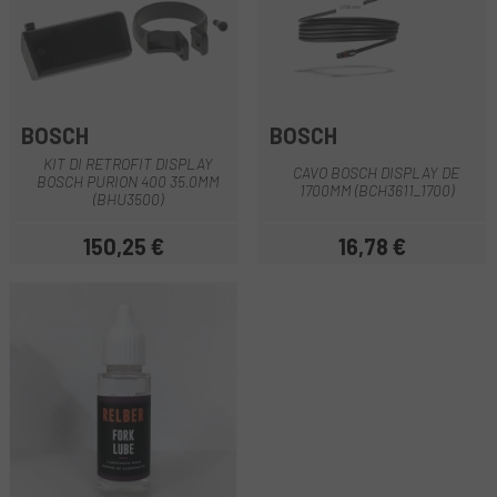
BOSCH
BOSCH
KIT DI RETROFIT DISPLAY
CAVO BOSCH DISPLAY DE
BOSCH PURION 400 35.0MM
1700MM (BCH3611_1700)
(BHU3500)
150,25 €
16,78 €
Prezzo
Prezzo