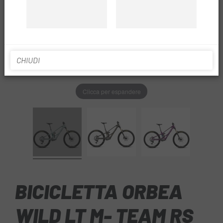
CHIUDI
Clicca per espandere
BICICLETTA ORBEA
WILD LT M- TEAM RS