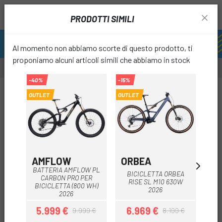
PRODOTTI SIMILI
Al momento non abbiamo scorte di questo prodotto, ti
proponiamo alcuni articoli simili che abbiamo in stock
-40%
-15%
OUTLET
OUTLET
favori
AMFLOW
ORBEA
M
BATTERIA AMFLOW PL
BICICLETTA ORBEA
BI
CARBON PRO PER
RISE SL M10 630W
R
BICICLETTA (800 WH)
2026
2026
5.999 €
6.969 €
9.999 €
8.199 €
Prezzo
Prezzo base
Prezzo
Prezzo base