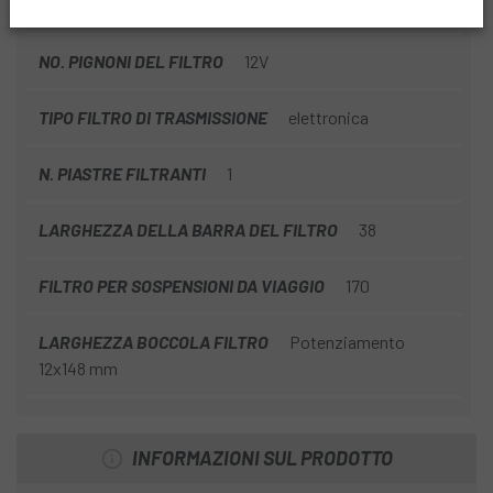
FILTRO MODALITÀ MONTAGNA
Enduro
NO. PIGNONI DEL FILTRO
12V
TIPO FILTRO DI TRASMISSIONE
elettronica
N. PIASTRE FILTRANTI
1
LARGHEZZA DELLA BARRA DEL FILTRO
38
FILTRO PER SOSPENSIONI DA VIAGGIO
170
LARGHEZZA BOCCOLA FILTRO
Potenziamento
12x148 mm
INFORMAZIONI SUL PRODOTTO