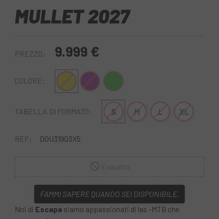
MULLET 2027
9.999 €
PREZZO:
Giallo
Lilla
Verde
COLORE:
S
M
L
XL
TABELLA DI FORMATO:
REF:
DOU31903X5
Esaurito
FAMMI SAPERE QUANDO SEI DISPONIBILE.
Noi di
Escapa
siamo appassionati di las -MTB che