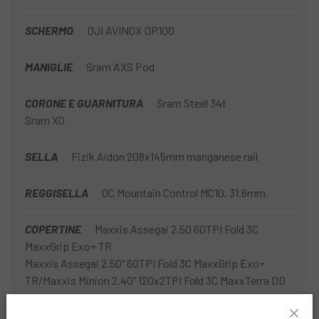
SCHERMO
DJI AVINOX DP100
MANIGLIE
Sram AXS Pod
CORONE E GUARNITURA
Sram Steel 34t
Sram X0
SELLA
Fizik Aidon 208x145mm manganese rail
REGGISELLA
OC Mountain Control MC10, 31.6mm
COPERTINE
Maxxis Assegai 2.50 60TPI Fold 3C
MaxxGrip Exo+ TR
Maxxis Assegai 2.50" 60TPI Fold 3C MaxxGrip Exo+
TR/Maxxis Minion 2.40" 120x2TPI Fold 3C MaxxTerra DD
TR