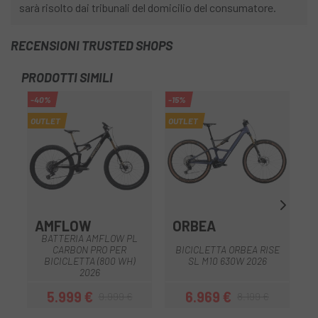
sarà risolto dai tribunali del domicilio del consumatore.
RECENSIONI TRUSTED SHOPS
PRODOTTI SIMILI
-40%
-15%
OUTLET
OUTLET
AMFLOW
ORBEA
BATTERIA AMFLOW PL
CARBON PRO PER
BICICLETTA ORBEA RISE
BICICLETTA (800 WH)
SL M10 630W 2026
2026
5.999 €
6.969 €
9.999 €
8.199 €
Prezzo
Prezzo base
Prezzo
Prezzo base