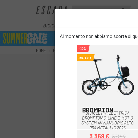
BICICLETTE
E-BIKE
COMPONENT
Al momento non abbiamo scorte di ques
-10%
HOME
E-BIKE
ELETTRICITÀ URBANA
PIEGHEVOL
OUTLET
BROMPTON
Cloud Metallic -
BICICLETTA ELETTRICA
BROMPTON C-LINE E-MOTIQ
SYSTEM 4V MANUBRIO ALTO
P54 METALLIC 2026
3.359 €
3.734 €