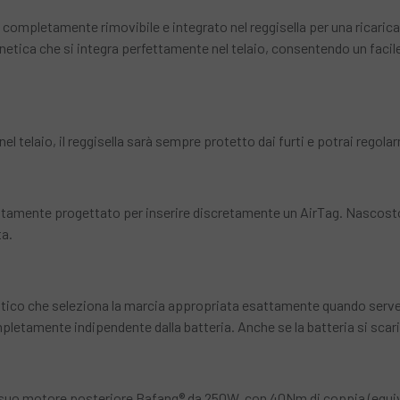
 completamente rimovibile e integrato nel reggisella per una ricarica
netica che si integra perfettamente nel telaio, consentendo un facile
l telaio, il reggisella sarà sempre protetto dai furti e potrai regolarn
tamente progettato per inserire discretamente un AirTag. Nascosto 
ta.
tico che seleziona la marcia appropriata esattamente quando serve
letamente indipendente dalla batteria. Anche se la batteria si sc
 al suo motore posteriore Bafang® da 250W, con 40Nm di coppia (equ