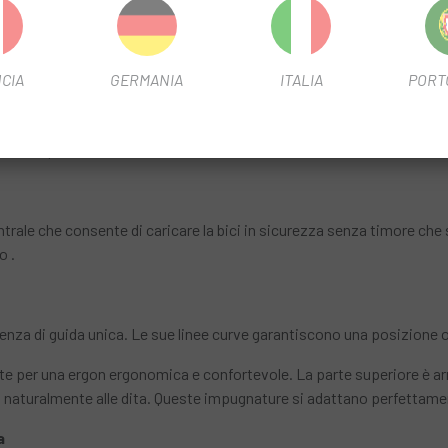
he si integra perfettamente las curve della tua bici, garantendo un
rà piegata in modo sicuro.
CIA
GERMANIA
ITALIA
PORT
i mano, ovunque tu vada. Non è necessario lasciarlo incustodito all'
 sempre al tuo fianco, dentro e fuori.
rale che consente di caricare la bici in sicurezza senza timore che si
o .
nza di guida unica. Le sue linee curve garantiscono una posizione ot
 per una ergon ergonomica e confortevole. La parte superiore è arr
si naturalmente alle dita. Queste impugnature si adattano perfettam
a