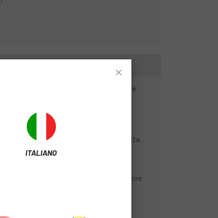
i"
omatico e luci. Compatta e confortevole, è
tegrati nel telaio per una finitura più pulita.
ITALIANO
ra più semplice e rapida, offrendo maggiore