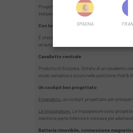
Progettato con un sistema magnetico brevettato c
Indipendentemente dal terreno , la tua bici rimar
SPAGNA
FRAN
Con te, ovunque
È stato progettato per essere sempre a portata d
un'auto o in appartamento. Dimensioni compatte,
Cavalletto centrale
Prodotto in Svizzera. Dotato di un cavalletto cent
modo semplice e sicuro nella posizione Fold & G
Un cockpit ben progettato
Il manubrio:
un cockpit progettato per un'esperie
Le impugnature:
Le impugnature sono progettate
mentre la parte inferiore è concava per adattar
Batteria rimovibile, connessione magnetic