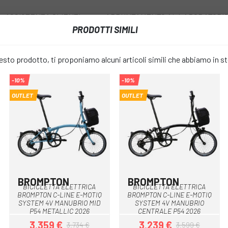
ASSISTENZA CLIENTI
APPUNTAMENTO AL LABORATORI
PRODOTTI SIMILI
I
RUOTE
ACCESSORI
ABBIGLIAMENTO
to prodotto, ti proponiamo alcuni articoli simili che abbiamo in s
-10%
-10%
E ELETTRICO
BICICLETTA UTO PRO20 2026
OUTLET
OUTLET
BICICLETTA
favorite_border
2.999 €
PREZZO:
Blu
Grigio
Sab
COLORE:
BROMPTON
BROMPTON
 Cloud Metallic
Cloud Metallic - Cloud Metallic
Palm Green - Palm Gr
Dune Sand - Dune
Red Plum - R
BICICLETTA ELETTRICA
BICICLETTA ELETTRICA
BROMPTON C-LINE E-MOTIQ
BROMPTON C-LINE E-MOTIQ
SYSTEM 4V MANUBRIO MID
SYSTEM 4V MANUBRIO
S
TABELLA DI FORMATO:
P54 METALLIC 2026
CENTRALE P54 2026
3.359 €
3.239 €
3.734 €
3.599 €