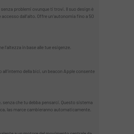
 senza problemi ovunque ti trovi. Il suo design è
 accesso dall'alto. Offre un'autonomia fino a 50
e l'altezza in base alle tue esigenze.
all'interno della bici, un beacon Apple consente
, senza che tu debba pensarci. Questo sistema
arica, las marce cambieranno automaticamente.
ivalente a un motore del movimento centrale da