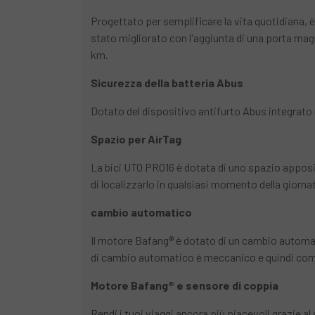
Progettato per semplificare la vita quotidiana, è
stato migliorato con l'aggiunta di una porta mag
km.
Sicurezza della batteria Abus
Dotato del dispositivo antifurto Abus integrato ne
Spazio per AirTag
La bici UTO PRO16 è dotata di uno spazio apposi
di localizzarlo in qualsiasi momento della giorna
cambio automatico
Il motore Bafang® è dotato di un cambio automa
di cambio automatico è meccanico e quindi comp
Motore Bafang® e sensore di coppia
Rendi i tuoi viaggi ancora più piacevoli grazie