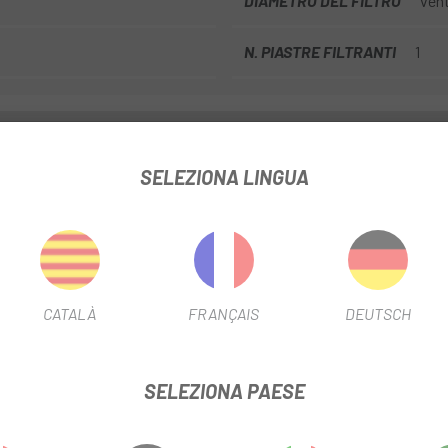
DIAMETRO DEL FILTRO
vent
N. PIASTRE FILTRANTI
1
INFORMAZIONI SUL PRODOTTO
SELEZIONA LINGUA
niere autobloccanti, trasmissione a cinghia Gates® CDN, cambio aut
m.
è curata nei minimi dettagli. Las sono state eliminate e i cavi sono in
CATALÀ
FRANÇAIS
DEUTSCH
bloccanti progettate per la gamma PRO rendono l'installazione anco
SELEZIONA PAESE