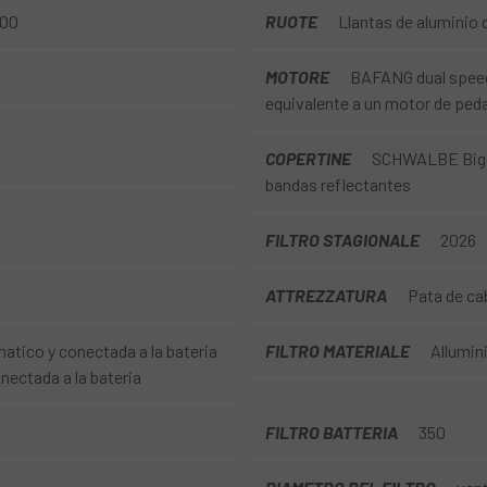
200
RUOTE
Llantas de aluminio 
MOTORE
BAFANG dual speed
equivalente a un motor de ped
COPERTINE
SCHWALBE Big A
bandas reflectantes
FILTRO STAGIONALE
2026
ATTREZZATURA
Pata de cab
tico y conectada a la bateria
FILTRO MATERIALE
Allumin
ectada a la bateria
FILTRO BATTERIA
350