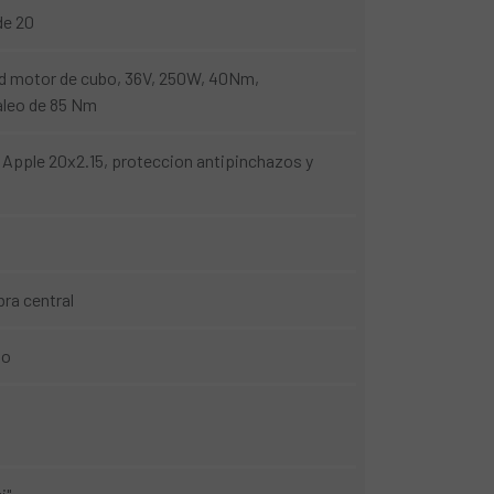
de 20
 motor de cubo, 36V, 250W, 40Nm,
aleo de 85 Nm
pple 20x2.15, proteccion antipinchazos y
ra central
io