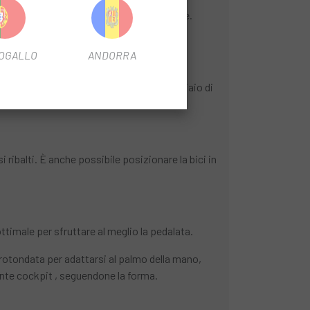
 collegamento affidabile tra las due ruote.
OGALLO
ANDORRA
esterno: si ripone facilmente nel bagagliaio di
 ribalti. È anche possibile posizionare la bici in
timale per sfruttare al meglio la pedalata.
otondata per adattarsi al palmo della mano,
ente cockpit , seguendone la forma.