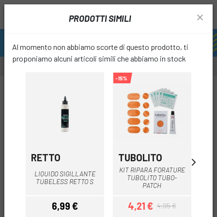
PRODOTTI SIMILI
Al momento non abbiamo scorte di questo prodotto, ti
proponiamo alcuni articoli simili che abbiamo in stock
-15%
-15%
favori
RETTO
TUBOLITO
X-
KIT RIPARA FORATURE
KI
LIQUIDO SIGILLANTE
TUBOLITO TUBO-
TU
TUBELESS RETTO S
PATCH
6,99 €
4,21 €
4,95 €
Prezzo
Prezzo
Prezzo base