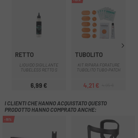
RETTO
TUBOLITO
LIQUIDO SIGILLANTE
KIT RIPARA FORATURE
TUBELESS RETTO S
TUBOLITO TUBO-PATCH
6,99 €
4,21 €
4,95 €
Prezzo
Prezzo
Prezzo base
I CLIENTI CHE HANNO ACQUISTATO QUESTO
PRODOTTO HANNO COMPRATO ANCHE:
-15%