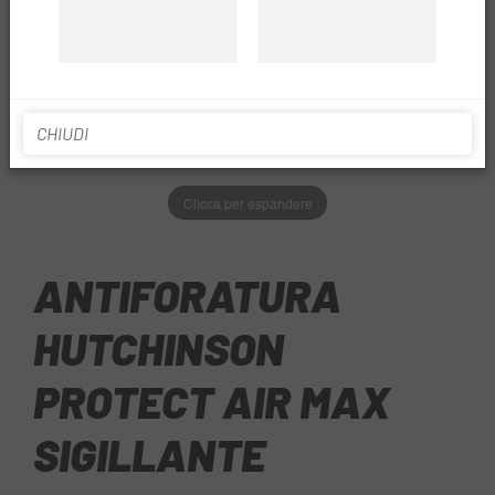
CHIUDI
Clicca per espandere
ANTIFORATURA
HUTCHINSON
PROTECT AIR MAX
SIGILLANTE