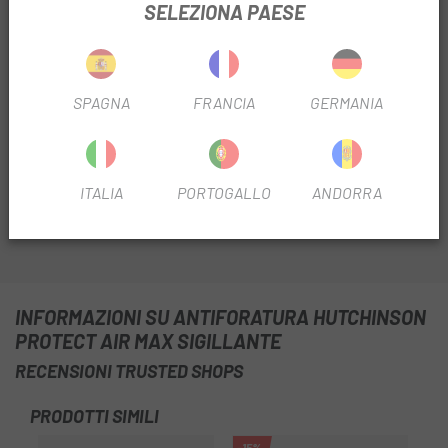
SELEZIONA PAESE
Su fórmula le confiere una eficacia de hasta 2 años y es
válida tanto para bicicletas de carretera como MTB.
SPAGNA
FRANCIA
GERMANIA
Capacidad: 120 ml.
ITALIA
PORTOGALLO
ANDORRA
INFORMAZIONI SU ANTIFORATURA HUTCHINSON
PROTECT AIR MAX SIGILLANTE
RECENSIONI TRUSTED SHOPS
PRODOTTI SIMILI
-15%