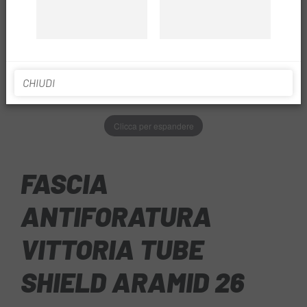
CHIUDI
Clicca per espandere
FASCIA
ANTIFORATURA
VITTORIA TUBE
SHIELD ARAMID 26