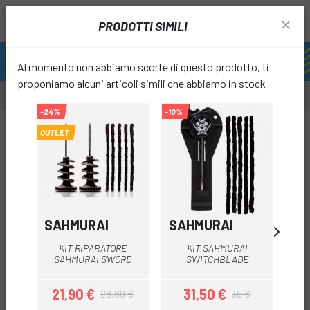
PRODOTTI SIMILI
Al momento non abbiamo scorte di questo prodotto, ti
proponiamo alcuni articoli simili che abbiamo in stock
-24%
-10%
-15%
-15%
OUTLET
favori
SAHMURAI
SAHMURAI
LE
KIT RIPARATORE
KIT SAHMURAI
KIT
SAHMURAI SWORD
SWITCHBLADE
21,90 €
31,50 €
2
28,89 €
35 €
Prezzo
Prezzo base
Prezzo
Prezzo base