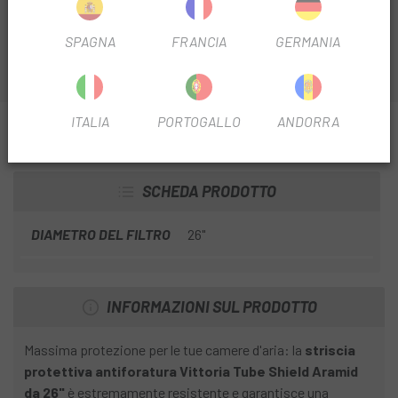
raggiungano la camera d'aria e la forino.
SPAGNA
FRANCIA
GERMANIA
ITALIA
PORTOGALLO
ANDORRA
INFORMAZIONI SU FASCIA ANTIFORATURA
VITTORIA TUBE SHIELD ARAMID 26
SCHEDA PRODOTTO
DIAMETRO DEL FILTRO
26"
INFORMAZIONI SUL PRODOTTO
Massima protezione per le tue camere d'aria: la
striscia
protettiva antiforatura Vittoria Tube Shield Aramid
da 26"
è estremamente resistente e garantisce una