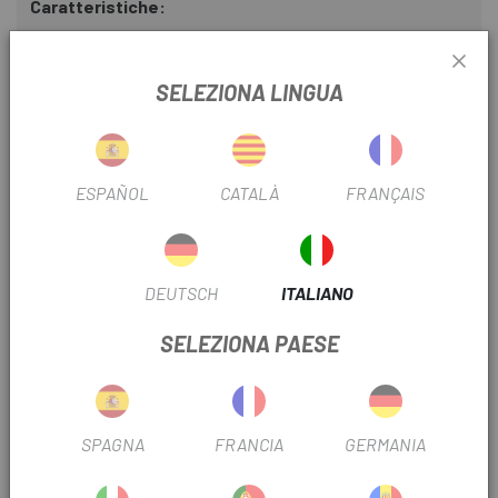
Caratteristiche:
. No ammoniaca: non danneggia il cerchio
SELEZIONA LINGUA
. Privo di lattice e proteine riduce il rischio di reazioni
allergiche
. Non lascia residui appiccicosi sulla copertina.
ESPAÑOL
CATALÀ
FRANÇAIS
. Compatibile con un ampio intervallo di temperature (da
-20°C a 70°C)
. Compatibile con un'ampia gamma di pressioni di
DEUTSCH
ITALIANO
gonfiaggio (da 1 a 7 bar / da 15 PSI a 100 PSI)
SELEZIONA PAESE
. Compatibile con CO2 solo per riparazioni di emergenza sul
campo: la CO2 accelera la coagulazione, quindi il sigillante
deve essere sostituito successivamente
SPAGNA
FRANCIA
GERMANIA
RECENSIONI TRUSTED SHOPS