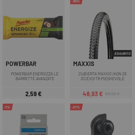
-30%
ESAURITO
POWERBAR
MAXXIS
POWERBAR ENERGIZZA LE
CUBIERTA MAXXIS IKON 29
BARRETTE AVANZATE
3C/EXO/TR PIEGHEVOLE
2,59 €
48,93 €
69,90 €
Prezzo
Prezzo
Prezzo base
-7%
-27%