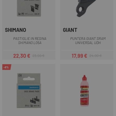
SHIMANO
GIANT
PASTIGLIE IN RESINA
PUNTERA GIANT SRAM
SHIMANO L05A
UNIVERSAL UDH
22,30 €
17,99 €
23,99 €
24,90 €
Prezzo
Prezzo base
Prezzo
Prezzo base
-6%