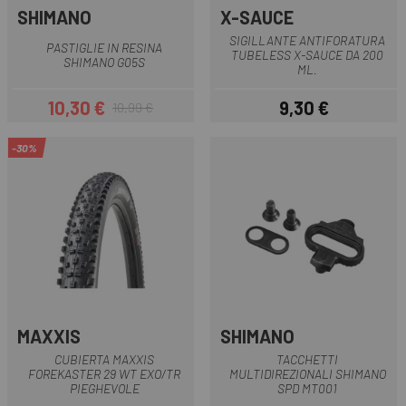
SHIMANO
X-SAUCE
SIGILLANTE ANTIFORATURA
PASTIGLIE IN RESINA
TUBELESS X-SAUCE DA 200
SHIMANO G05S
ML.
10,30 €
9,30 €
10,99 €
Prezzo
Prezzo base
Prezzo
-30%
MAXXIS
SHIMANO
CUBIERTA MAXXIS
TACCHETTI
FOREKASTER 29 WT EXO/TR
MULTIDIREZIONALI SHIMANO
PIEGHEVOLE
SPD MT001