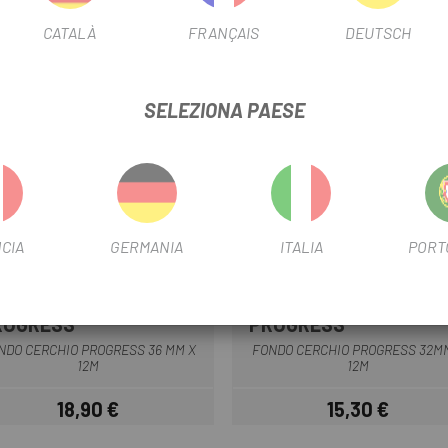
CATALÀ
FRANÇAIS
DEUTSCH
SELEZIONA PAESE
CIA
GERMANIA
ITALIA
PORT
ROGRESS
PROGRESS
Multiplo
Bianco
Nero
NDO CERCHIO PROGRESS 36 MM X
FONDO CERCHIO PROGRESS 32M
12M
12M
18,90 €
15,30 €
Prezzo
Prezzo