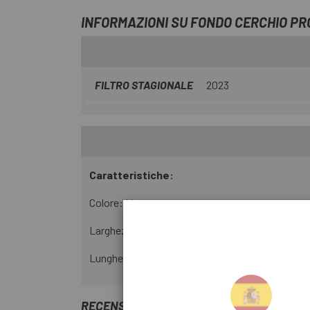
INFORMAZIONI SU FONDO CERCHIO PR
FILTRO STAGIONALE
2023
Caratteristiche:
Colore: Nero
Larghezza: 36mm
Lunghezza: 12M
RECENSIONI TRUSTED SHOPS