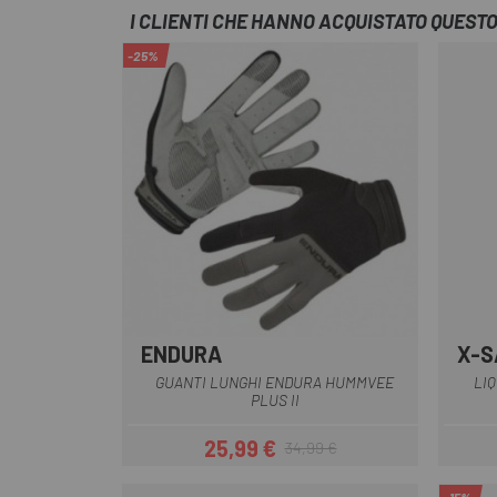
I CLIENTI CHE HANNO ACQUISTATO QUES
-25%
ENDURA
X-S
Blu
Nero
Rosso
Verde
Verde scuro
GUANTI LUNGHI ENDURA HUMMVEE
LI
PLUS II
25,99 €
34,99 €
Prezzo
Prezzo base