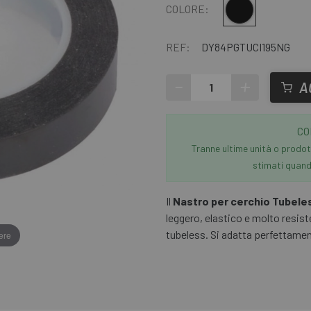
Nero
COLORE:
REF:
DY84PGTUCI195NG
-
+
A
CO
Tranne ultime unità o prodott
stimati quando
Il
Nastro per cerchio Tubele
leggero, elastico e molto resist
tubeless. Si adatta perfettament
ere