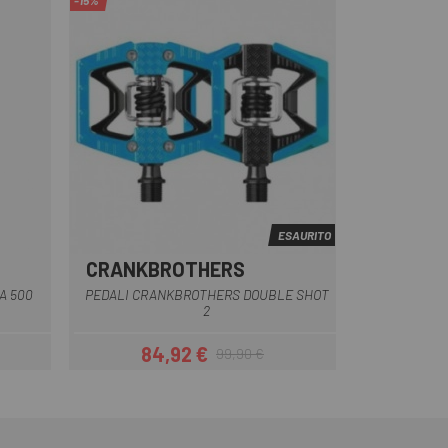
-15%
ESAURITO
CRANKBROTHERS
Blu
Arancia
Nero
A 500
PEDALI CRANKBROTHERS DOUBLE SHOT
2
84,92 €
99,90 €
Prezzo
Prezzo base