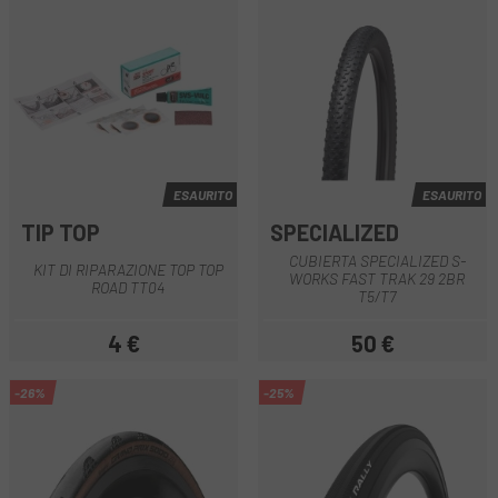
ESAURITO
ESAURITO
TIP TOP
SPECIALIZED
CUBIERTA SPECIALIZED S-
KIT DI RIPARAZIONE TOP TOP
WORKS FAST TRAK 29 2BR
ROAD TT04
T5/T7
4 €
50 €
Prezzo
Prezzo
-26%
-25%