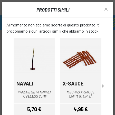
PRODOTTI SIMILI
Al momento non abbiamo scorte di questo prodotto, ti
proponiamo alcuni articoli simili che abbiamo in stock
-10%
-25%
favori
NAVALI
X-SAUCE
T
PARCHE SETA NAVALI
MECHAS X-SAUCE
D
TUBELESS 25MM
1.5MM 10 UNITÀ
CA
5,70 €
4,95 €
1
Prezzo
Prezzo