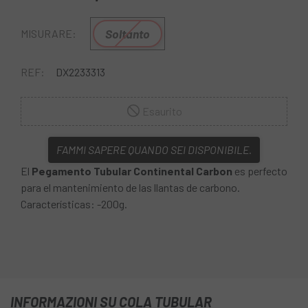
Soltanto
MISURARE:
REF:
DX2233313
Esaurito
FAMMI SAPERE QUANDO SEI DISPONIBILE.
El
Pegamento Tubular Continental Carbon
es perfecto
para el mantenimiento de las llantas de carbono.
Características: -200g.
INFORMAZIONI SU COLA TUBULAR