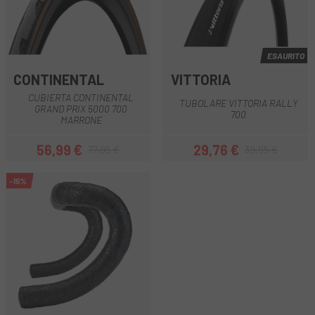
ESAURITO
CONTINENTAL
VITTORIA
CUBIERTA CONTINENTAL
TUBOLARE VITTORIA RALLY
GRAND PRIX 5000 700
700
MARRONE
56,99 €
29,76 €
77,95 €
39,95 €
Prezzo
Prezzo base
Prezzo
Prezzo base
-15%