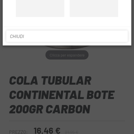
CHIUDI
Clicca per espandere
COLA TUBULAR
CONTINENTAL BOTE
200GR CARBON
16,46 €
PREZZO:
21,95 €